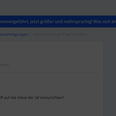
mengeführt. Jetzt größer und mehrsprachig! Was sich änd
& Genehmigungen
Sekretariat Zugriff auf Postfach
frufe
iff auf die Inbox der GF einzurichten?