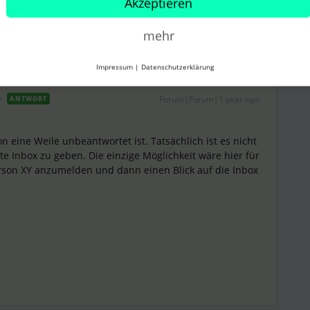
Akzeptieren
Teilen
mehr
Impressum
|
Datenschutzerklärung
Forum|Forum|1 year ago
ANTWORT
n eine Weile unbeantwortet ist. Tatsächlich ist es nicht
te Inbox zu geben. Die einzige Möglichkeit wäre hier für
erson XY anzumelden und dann einen Blick auf die Inbox