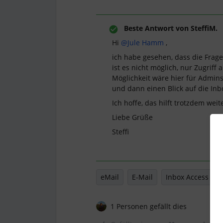
Beste Antwort von
SteffiM.
Hi ​
@Jule Hamm
,
ich habe gesehen, dass die Frage
ist es nicht möglich, nur Zugriff
Möglichkeit wäre hier für Admins
und dann einen Blick auf die In
Ich hoffe, das hilft trotzdem weit
Liebe Grüße
Steffi
eMail
E-Mail
Inbox Access
1 Personen gefällt dies