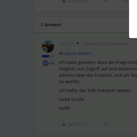
Gefällt mir
1 Antwort
SteffiM.
Community Moderator
Hi ​
@Jule Hamm
,
ich habe gesehen, dass die Frage scho
+9
möglich, nur Zugriff auf eine bestimm
Admins über die Funktion, sich als P
zu werfen.
Ich hoffe, das hilft trotzdem weiter!
Liebe Grüße
Steffi
Gefällt mir