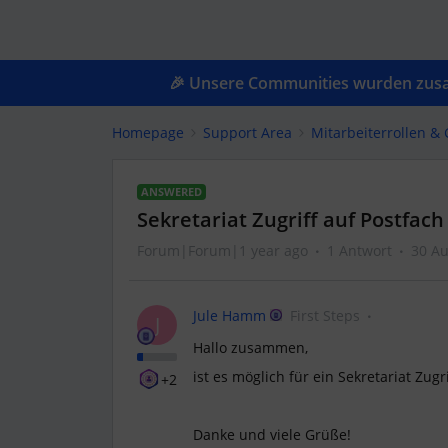
🎉 Unsere Communities wurden zusam
Homepage
Support Area
Mitarbeiterrollen 
ANSWERED
Sekretariat Zugriff auf Postfach
Forum|Forum|1 year ago
1 Antwort
30 Au
Jule Hamm
First Steps
J
Hallo zusammen,
ist es möglich für ein Sekretariat Zugr
+2
Danke und viele Grüße!