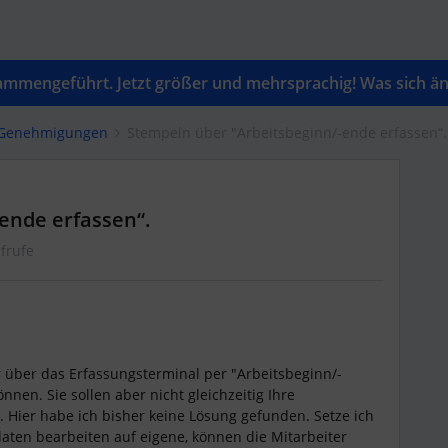
mengeführt. Jetzt größer und mehrsprachig! Was sich änd
& Genehmigungen
Stempeln über "Arbeitsbeginn/-ende erfassen“.
ende erfassen“.
frufe
 über das Erfassungsterminal per "Arbeitsbeginn/-
nnen. Sie sollen aber nicht gleichzeitig Ihre
Hier habe ich bisher keine Lösung gefunden. Setze ich
daten bearbeiten auf eigene, können die Mitarbeiter