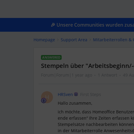
🎉 Unsere Communities wurden zusam
Homepage
Support Area
Mitarbeiterrollen 
ANSWERED
Stempeln über "Arbeitsbeginn/-
Forum|Forum|1 year ago
1 Antwort
49 Au
HRSven
First Steps
H
Hallo zusammen,
ich möchte, dass Homeoffice Benutzer
ende erfassen“ Ihre Zeiten erfassen kö
Stempelsätze nachbearbeiten können. 
in der Mitarbeiterrolle Anwesenheits