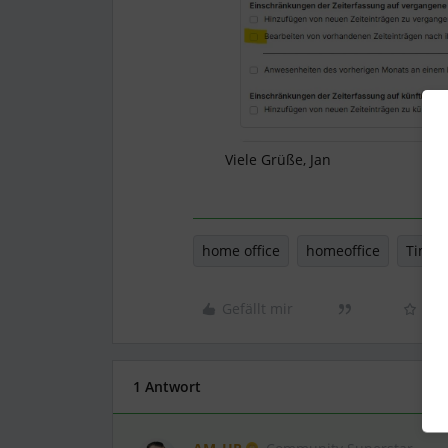
Viele Grüße, Jan
home office
homeoffice
Time 
Gefällt mir
1 Antwort