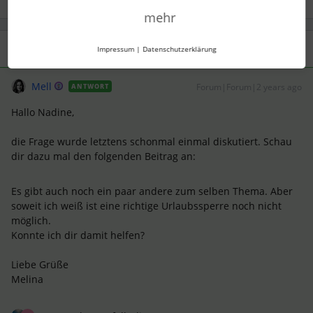
mehr
1 Antwort
Impressum
|
Datenschutzerklärung
Mell
Forum|Forum|2 years ago
ANTWORT
Hallo Nadine,
die Frage wurde letztens schonmal einmal diskutiert. Schau
dir dazu mal den folgenden Beitrag an:
Es gibt auch noch ein paar andere zum selben Thema. Aber
soweit ich weiß ist eine richtige Urlaubssperre noch nicht
möglich.
Konnte ich dir damit helfen?
Liebe Grüße
Melina