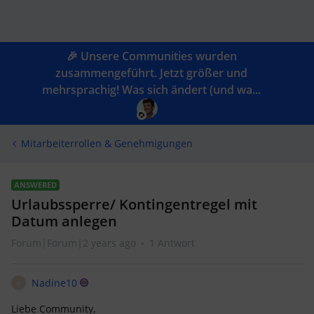
🎉 Unsere Communities wurden
zusammengeführt. Jetzt größer und
mehrsprachig! Was sich ändert (und wa...
Mitarbeiterrollen & Genehmigungen
ANSWERED
Urlaubssperre/ Kontingentregel mit
Datum anlegen
Forum|Forum|2 years ago
1 Antwort
Nadine10
N
Liebe Community,