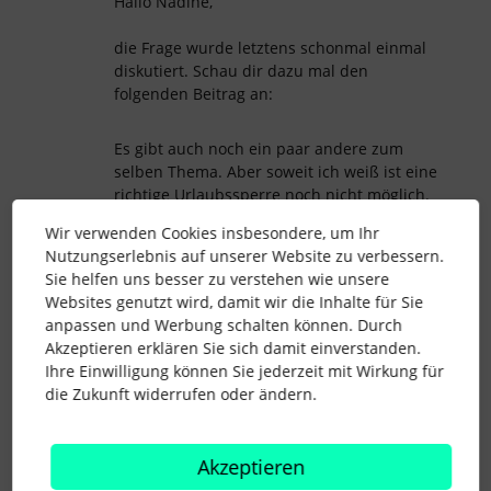
Hallo Nadine,
die Frage wurde letztens schonmal einmal
diskutiert. Schau dir dazu mal den
folgenden Beitrag an:
Es gibt auch noch ein paar andere zum
selben Thema. Aber soweit ich weiß ist eine
richtige Urlaubssperre noch nicht möglich.
Konnte ich dir damit helfen?
Wir verwenden Cookies insbesondere, um Ihr
Nutzungserlebnis auf unserer Website zu verbessern.
Liebe Grüße
Sie helfen uns besser zu verstehen wie unsere
Melina
Websites genutzt wird, damit wir die Inhalte für Sie
anpassen und Werbung schalten können. Durch
Akzeptieren erklären Sie sich damit einverstanden.
Ihre Einwilligung können Sie jederzeit mit Wirkung für
kalender
urlaub
kontingent
abwesenheiten
die Zukunft widerrufen oder ändern.
1 Personen gefällt dies
L
Akzeptieren