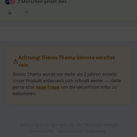
2 Menschen gefällt dies
L
Achtung! Dieses Thema könnte veraltet
⚠️
sein
Dieses Thema wurde vor mehr als
2 Jahren
erstellt.
Unser Produkt entwickelt sich schnell weiter — stelle
gerne eine
neue Frage
, um die aktuellsten Infos zu
bekommen.
Nutzungsbedingungen für die Personio Voyager
Community
Accessibility statement