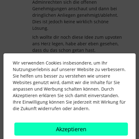
Adminrechten sich die offenen
Genehmigungen anschaut und dann bei
dringlichen Anliegen genehmigt/ablehnt.
Dies ist jedoch keine wirklich schöne
Lösung.
Ich wollte dir noch diese Idee zum upvoten
ans Herz legen, habe aber eben gesehen,
dass du das schon getan hast.
Lieben Gruß
Wir verwenden Cookies insbesondere, um Ihr
Anke
Nutzungserlebnis auf unserer Website zu verbessern.
Sie helfen uns besser zu verstehen wie unsere
Websites genutzt wird, damit wir die Inhalte für Sie
anpassen und Werbung schalten können. Durch
Akzeptieren erklären Sie sich damit einverstanden.
abwesenheiten
Vertreter
Genehmigungsprozess
Ihre Einwilligung können Sie jederzeit mit Wirkung für
die Zukunft widerrufen oder ändern.
Vertretung
1 Personen gefällt dies
P
Akzeptieren