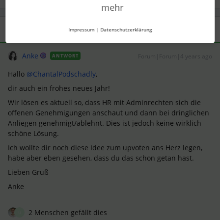
mehr
1 Antwort
Impressum
|
Datenschutzerklärung
Anke
Forum|Forum|4 years ago
ANTWORT
Hallo
@ChantalPodschadly
,
dir auch ein frohes neues Jahr!
Wir lösen es aktuell so, dass HR mit Adminrechten sich die
offenen Genehmigungen anschaut und dann bei dringlichen
Anliegen genehmigt/ablehnt. Dies ist jedoch keine wirklich
schöne Lösung.
Ich wollte dir noch diese Idee zum upvoten ans Herz legen,
habe aber eben gesehen, dass du das schon getan hast.
Lieben Gruß
Anke
2 Menschen gefällt dies
U