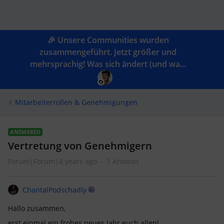
🎉 Unsere Communities wurden
zusammengeführt. Jetzt größer und
mehrsprachig! Was sich ändert (und wa...
Mitarbeiterrollen & Genehmigungen
ANSWERED
Vertretung von Genehmigern
Forum|Forum|4 years ago
1 Antwort
ChantalPodschadly
Hallo zusammen,
erst einmal ein frohes neues Jahr euch allen!