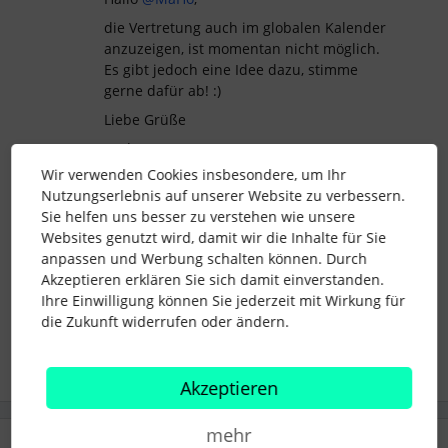
die Vertretung auch im globalen Kalender
anzuzeigen, ist momentan nicht möglich.
Es gibt jedoch eine Idee dazu, stimme
gerne dafür ab! :)
Liebe Grüße
Andrea
Wir verwenden Cookies insbesondere, um Ihr
Nutzungserlebnis auf unserer Website zu verbessern.
Sie helfen uns besser zu verstehen wie unsere
Websites genutzt wird, damit wir die Inhalte für Sie
kalender
abwesenheiten
Vertreter
Vertretung
anpassen und Werbung schalten können. Durch
globaler Kalender
Akzeptieren erklären Sie sich damit einverstanden.
Abwesenheit
Ihre Einwilligung können Sie jederzeit mit Wirkung für
die Zukunft widerrufen oder ändern.
1 Personen gefällt dies
Akzeptieren
mehr
1 Antwort