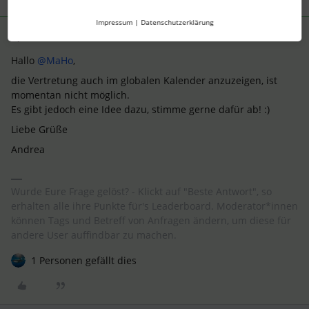
Impressum
|
Datenschutzerklärung
Andrea Mendoza
Forum|Forum|3 years ago
ANTWORT
Hallo
@MaHo
,
die Vertretung auch im globalen Kalender anzuzeigen, ist
momentan nicht möglich.
Es gibt jedoch eine Idee dazu, stimme gerne dafür ab! :)
Liebe Grüße
Andrea
Wurde Eure Frage gelöst? - Klickt auf "Beste Antwort", so
erhalten alle ihre Punkte für's Leaderboard. Moderator*innen
können Tags und Betreff von Anfragen ändern, um diese für
andere User auffindbar zu machen.
1 Personen gefällt dies