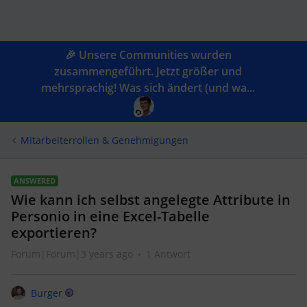
🎉 Unsere Communities wurden
zusammengeführt. Jetzt größer und
mehrsprachig! Was sich ändert (und wa...
Mitarbeiterrollen & Genehmigungen
ANSWERED
Wie kann ich selbst angelegte Attribute in
Personio in eine Excel-Tabelle
exportieren?
Forum|Forum|3 years ago
1 Antwort
Burger