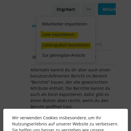
Alternativ kannst du dir aber auch einen
benutzerdefinierten Bericht im Bereich
“Berichte” bauen, der alle gewünschten
Attribute enthält. Die Berichte kannst du
auch als Excel exportieren, dafür gibt es
einen Button oben rechts, wenn du den
Bericht geöffnet hast.
Hoffe, das hilft dir weiter :)
Wir verwenden Cookies insbesondere, um Ihr
VG
Nutzungserlebnis auf unserer Website zu verbessern.
Sie helfen uns besser zu verstehen wie unsere