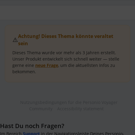
Achtung! Dieses Thema könnte veraltet
⚠️
sein
Dieses Thema wurde vor mehr als
3 Jahren
erstellt.
Unser Produkt entwickelt sich schnell weiter — stelle
gerne eine
neue Frage
, um die aktuellsten Infos zu
bekommen.
Nutzungsbedingungen für die Personio Voyager
Community
Accessibility statement
Hast Du noch Fragen?
Im Bereich
Support
in der Navigationsleiste Deines Personio-