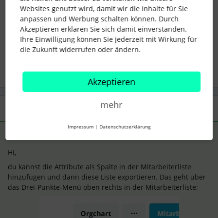
lbrk
Websites genutzt wird, damit wir die Inhalte für Sie
anpassen und Werbung schalten können. Durch
Akzeptieren erklären Sie sich damit einverstanden.
Ihre Einwilligung können Sie jederzeit mit Wirkung für
how to
mitarbeiterdaten
Excel Export
die Zukunft widerrufen oder ändern.
Akzeptieren
mehr
1 Antwort
Impressum
|
Datenschutzerklärung
lbrk
Forum|Forum|3 years ago
ANTWORT
L
Hi,
du kannst die Attribute als Spalte in der Mitarbeiterliste
hinzufügen und dann diese Liste exportieren. Das geht über
das Drei-Punkte-Menü oben rechts in der Mitarbeiterliste: