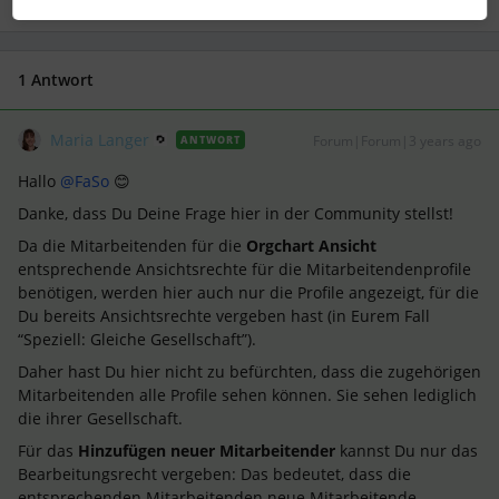
1 Antwort
Maria Langer
Forum|Forum|3 years ago
ANTWORT
Hallo
@FaSo
😊
Danke, dass Du Deine Frage hier in der Community stellst!
Da die Mitarbeitenden für die
Orgchart Ansicht
entsprechende Ansichtsrechte für die Mitarbeitendenprofile
benötigen, werden hier auch nur die Profile angezeigt, für die
Du bereits Ansichtsrechte vergeben hast (in Eurem Fall
“Speziell: Gleiche Gesellschaft”).
Daher hast Du hier nicht zu befürchten, dass die zugehörigen
Mitarbeitenden alle Profile sehen können. Sie sehen lediglich
die ihrer Gesellschaft.
Für das
Hinzufügen neuer Mitarbeitender
kannst Du nur das
Bearbeitungsrecht vergeben: Das bedeutet, dass die
entsprechenden Mitarbeitenden neue Mitarbeitende