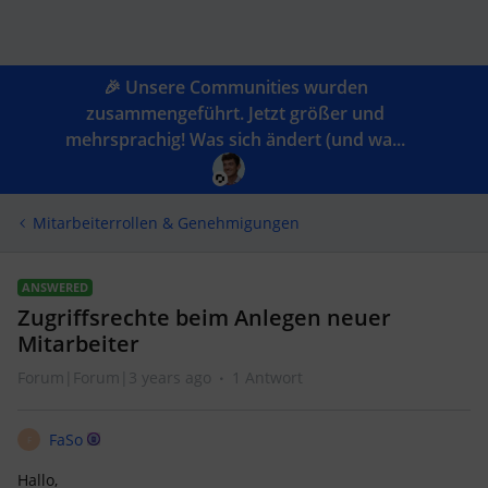
🎉 Unsere Communities wurden
zusammengeführt. Jetzt größer und
mehrsprachig! Was sich ändert (und wa...
Mitarbeiterrollen & Genehmigungen
ANSWERED
Zugriffsrechte beim Anlegen neuer
Mitarbeiter
Forum|Forum|3 years ago
1 Antwort
FaSo
F
Hallo,