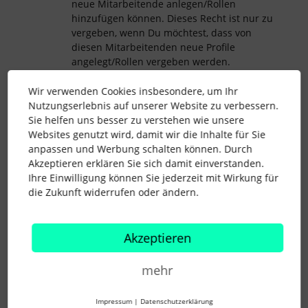
neue Mitarbeitende anlegen/Rollen
hinzufügen können. Dieses Recht ist nur zu
vergeben, wenn Du möchtest, dass von
diesen Mitarbeitenden neue Profile
angelegt/Rollen vergeben werden.
Weitere Informationen kannst Du in
Wir verwenden Cookies insbesondere, um Ihr
unserem
Helpcenter-Artikel
nachlesen.
Nutzungserlebnis auf unserer Website zu verbessern.
Ich hoffe ich konnte Dir die Thematik
Sie helfen uns besser zu verstehen wie unsere
verständlich erklären und Dir
Websites genutzt wird, damit wir die Inhalte für Sie
weiterhelfen! 🤗
anpassen und Werbung schalten können. Durch
Akzeptieren erklären Sie sich damit einverstanden.
Liebe Grüße
Ihre Einwilligung können Sie jederzeit mit Wirkung für
Maria 🌺
die Zukunft widerrufen oder ändern.
Akzeptieren
zugriffsrechte
Filter
mitarbeiter anlegen
mehr
speziell
Impressum
|
Datenschutzerklärung