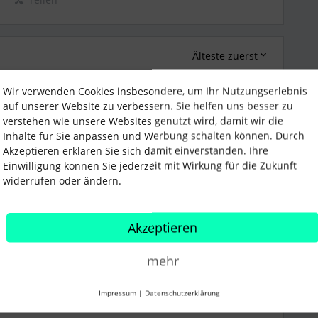
Älteste zuerst
Wir verwenden Cookies insbesondere, um Ihr Nutzungserlebnis
Forum|Forum|4 years ago
auf unserer Website zu verbessern. Sie helfen uns besser zu
verstehen wie unsere Websites genutzt wird, damit wir die
Inhalte für Sie anpassen und Werbung schalten können. Durch
ch. Bei uns kam dieses Thema jedoch auch schon auf und
Akzeptieren erklären Sie sich damit einverstanden. Ihre
ch finden. Ich hatte mich da selber mal drangesetzt,
Einwilligung können Sie jederzeit mit Wirkung für die Zukunft
er Darstellung gehabt.
widerrufen oder ändern.
 magst, upvote ich diese gerne :).
hier nachlesen.
Akzeptieren
mehr
Impressum
|
Datenschutzerklärung