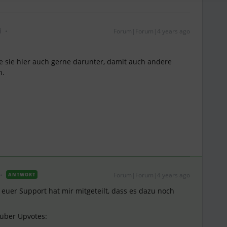
i
Forum|Forum|4 years ago
ke sie hier auch gerne darunter, damit auch andere
n.
Forum|Forum|4 years ago
ANTWORT
uer Support hat mir mitgeteilt, dass es dazu noch
 über Upvotes: