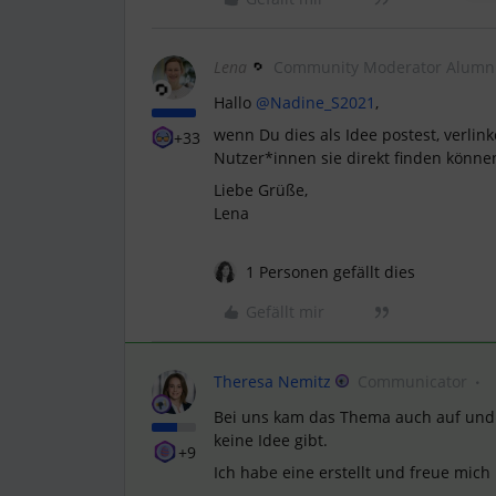
Lena
Community Moderator Alumn
Hallo
@Nadine_S2021
,
wenn Du dies als Idee postest, verlin
+33
Nutzer*innen sie direkt finden könne
Liebe Grüße,
Lena
1 Personen gefällt dies
Gefällt mir
Theresa Nemitz
Communicator
Bei uns kam das Thema auch auf und e
keine Idee gibt.
+9
Ich habe eine erstellt und freue mich