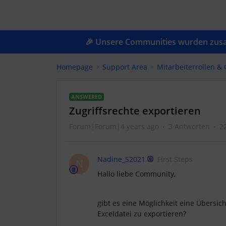
🎉 Unsere Communities wurden zusam
Homepage
Support Area
Mitarbeiterrollen 
ANSWERED
Zugriffsrechte exportieren
Forum|Forum|4 years ago
3 Antworten
2
Nadine_S2021
First Steps
N
Hallo liebe Community,
gibt es eine Möglichkeit eine Übersich
Exceldatei zu exportieren?