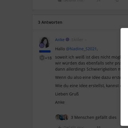
3 Antworten
Anke
Skiller
Hallo
@Nadine_S2021
,
soweit ich weiß ist dies nicht mögli
+18
wir würden das ebenfalls sehr praktis
dann allerdings Schwierigkeiten mit d
Wenn du also eine Idee dazu erstellen
Wie du eine Idee erstellst, kannst du 
Lieben Gruß
Anke
3 Menschen gefällt dies
Gefällt mir