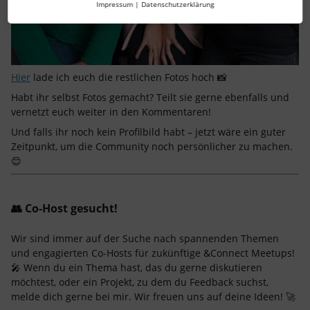
Impressum
|
Datenschutzerklärung
Hier
lade ich euch die restlichen Fotos hoch 📸
Habt ihr selbst Fotos gemacht? Teilt sie gerne ebenfalls und
vernetzt euch weiter in den Kommentaren!
Und falls ihr noch kein Profilbild habt – jetzt wäre ein guter
Zeitpunkt, um die Community noch persönlicher zu machen.
😊
👥
Co-Host gesucht!
Wir sind immer auf der Suche nach spannenden Themen
und engagierten Co-Hosts für zukünftige &Connect Meetups!
🎤 Wenn du ein Thema hast, das du gerne diskutieren
möchtest, oder ein Projekt, zu dem du Feedback suchst,
melde dich gerne bei mir. Wir freuen uns auf deine Ideen! 🚀