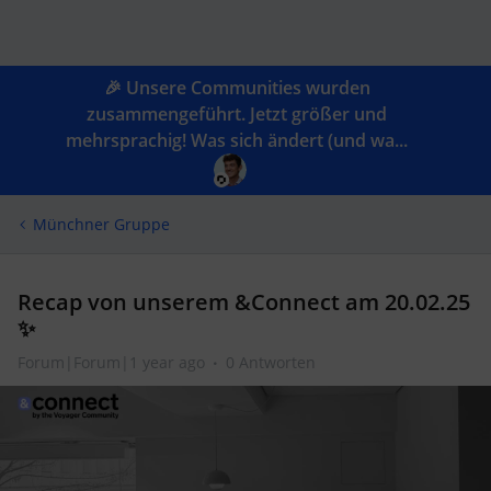
🎉 Unsere Communities wurden
zusammengeführt. Jetzt größer und
mehrsprachig! Was sich ändert (und wa...
Münchner Gruppe
Recap von unserem &Connect am 20.02.25
✨
Forum|Forum|1 year ago
0 Antworten