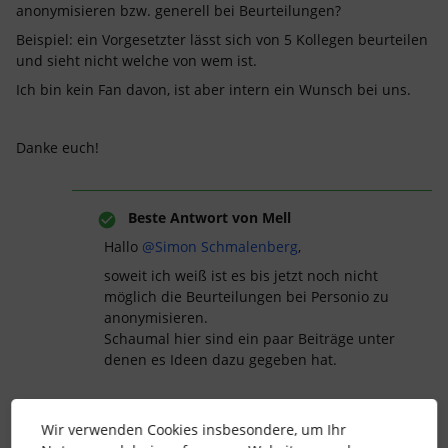
anonymisieren bzw. generell bei Beurteilungen?
Beispiel: ein Vorgesetzter lässt sich von 5 Kollegen beurteilen
und sieht nicht welche von wem ist.
Ich bin kein Fan davon, ist aber intern ein Wunsch bei uns.
Danke euch!
Beste Antwort von
Mell
Hallo ​
@Simon Schmalenberg
,
soweit ich weiß ist es bis jetzt noch nicht
möglich die Beurteilungen bei Personio zu
anonymisieren.
Schaumal hier sind ein paar Beiträge unter
denen es Ideen dazu gegeben hat.
Wir verwenden Cookies insbesondere, um Ihr
Konnte ich dir damit helfen?