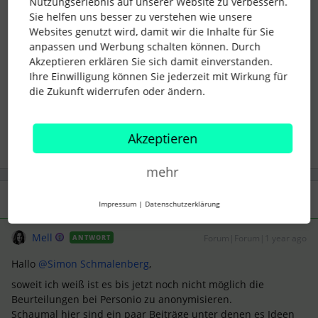
Nutzungserlebnis auf unserer Website zu verbessern.
Sie helfen uns besser zu verstehen wie unsere
LG Melina
Websites genutzt wird, damit wir die Inhalte für Sie
anpassen und Werbung schalten können. Durch
Akzeptieren erklären Sie sich damit einverstanden.
Ihre Einwilligung können Sie jederzeit mit Wirkung für
Anonymisierung
Peer Feedback
die Zukunft widerrufen oder ändern.
1 Personen gefällt dies
Akzeptieren
mehr
1 Antwort
Impressum
|
Datenschutzerklärung
Mell
Forum|Forum|1 year ago
ANTWORT
Hallo ​
@Simon Schmalenberg
,
soweit ich weiß ist es bis jetzt noch nicht möglich die
Beurteilungen bei Personio zu anonymisieren.
Schaumal hier sind ein paar Beiträge unter denen es Ideen