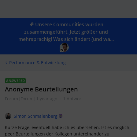
🎉 Unsere Communities wurden
zusammengeführt. Jetzt größer und
mehrsprachig! Was sich ändert (und wa...
Performance & Entwicklung
ANSWERED
Anonyme Beurteilungen
Forum|Forum|1 year ago
1 Antwort
Simon Schmalenberg
Kurze Frage, eventuell habe ich es übersehen. Ist es möglich,
peer Beurteilungen der Kollegen untereinander zu