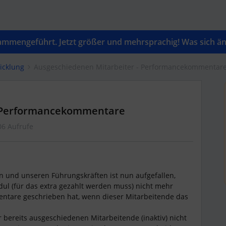
mengeführt. Jetzt größer und mehrsprachig! Was sich änd
icklung
Ausgeschiedenen Mitarbeiter - Performancekommentar
- Performancekommentare
06 Aufrufe
n und unseren Führungskräften ist nun aufgefallen,
l (für das extra gezahlt werden muss) nicht mehr
entare geschrieben hat, wenn dieser Mitarbeitende das
bereits ausgeschiedenen Mitarbeitende (inaktiv) nicht