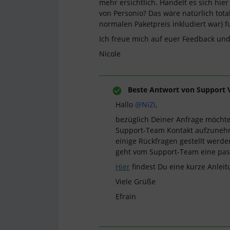
mehr ersichtlich. Handelt es sich hi
von Personio? Das wäre natürlich total
normalen Paketpreis inkludiert war) fu
Ich freue mich auf euer Feedback un
Nicole
Beste Antwort von
Support 
Hallo
@NiZi
,
bezüglich Deiner Anfrage möchte
Support-Team Kontakt aufzunehme
einige Rückfragen gestellt werd
geht vom Support-Team eine pa
Hier
findest Du eine kurze Anlei
Viele Grüße
Efrain