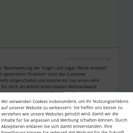
Forum|Forum|3 years ago
s “Beantwortung der Frage” und sogar “Beste Antwort”
ich generellen “Problem” nicht der Customer
reits eingeschaltet und konnte mir nur einen sehr
 für mich als Admin einen totalen Mehraufwand
aran hindert eigenständig zu arbeiten.
Wir verwenden Cookies insbesondere, um Ihr Nutzungserlebnis
rden, dass all dies möglich war, als wir noch nicht
auf unserer Website zu verbessern. Sie helfen uns besser zu
aben….
verstehen wie unsere Websites genutzt wird, damit wir die
Inhalte für Sie anpassen und Werbung schalten können. Durch
Akzeptieren erklären Sie sich damit einverstanden. Ihre
Einwilligung können Sie jederzeit mit Wirkung für die Zukunft