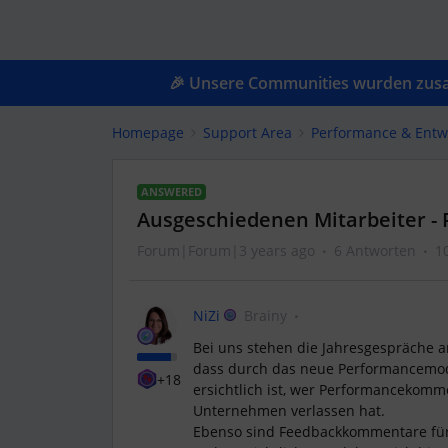
🎉 Unsere Communities wurden zusam
Homepage
Support Area
Performance & Entw
ANSWERED
Ausgeschiedenen Mitarbeiter 
Forum|Forum|3 years ago
6 Antworten
1
NiZi
Brainy
Bei uns stehen die Jahresgespräche a
dass durch das neue Performancemodu
+18
ersichtlich ist, wer Performancekomm
Unternehmen verlassen hat.
Ebenso sind Feedbackkommentare für 