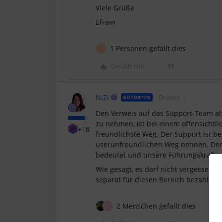
Viele Grüße
Efrain
1 Personen gefällt dies
S
Gefällt mir
NiZi
Brainy
AUTOR*IN
Den Verweis auf das Support-Team al
zu nehmen, ist bei einem offensichtl
+18
freundlichste Weg. Der Support ist be
userunfreundlichen Weg nennen. Der
bedeutet und unsere Führungskräfte d
Wie gesagt, es darf nicht vergessen we
separat für diesen Bereich bezahlt h
2 Menschen gefällt dies
J