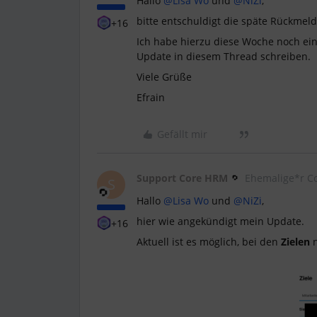
Hallo
@Lisa Wo
und
@NiZi
,
bitte entschuldigt die späte Rückmel
+16
Ich habe hierzu diese Woche noch ei
Update in diesem Thread schreiben.
Viele Grüße
Efrain
Gefällt mir
Support Core HRM
Ehemalige*r C
S
Hallo
@Lisa Wo
und
@NiZi
,
hier wie angekündigt mein Update.
+16
Aktuell ist es möglich, bei den
Zielen
n