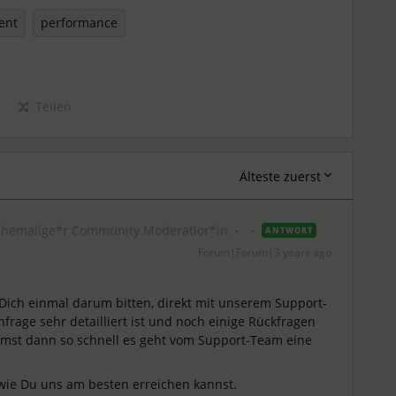
ent
performance
Teilen
Älteste zuerst
Ehemalige*r Community Moderatior*in
ANTWORT
Forum|Forum|3 years ago
Dich einmal darum bitten, direkt mit unserem Support-
rage sehr detailliert ist und noch einige Rückfragen
mst dann so schnell es geht vom Support-Team eine
 wie Du uns am besten erreichen kannst.