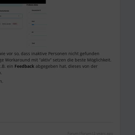
wie vor so, dass inaktive Personen nicht gefunden
e Workaround mit “aktiv” setzen die beste Möglichkeit.
.B. ein
Feedback
abgegeben hat, dieses von der
n.
en.
Forum|Forum|2 years ago