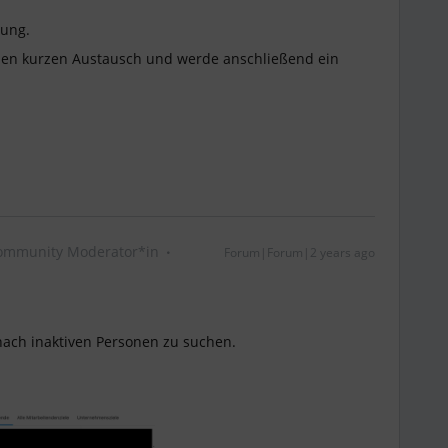
dung.
nen kurzen Austausch und werde anschließend ein
ommunity Moderator*in
Forum|Forum|2 years ago
ach inaktiven Personen zu suchen.