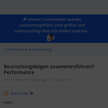
🎉 Unsere Communities wurden
zusammengeführt. Jetzt größer und
mehrsprachig! Was sich ändert (und wa...
Performance & Entwicklung
Beurteilungsbögen zusammenführen? -
Performance
Forum|Forum|3 years ago
8 Antworten
Bettina Der
B
Hallo,