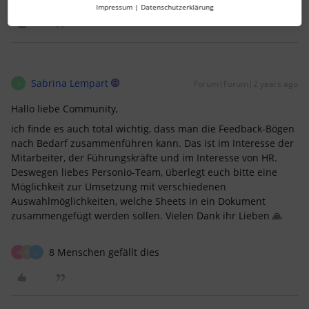
Impressum
|
Datenschutzerklärung
Sabrina Lempart
Forum|Forum|2 years ago
S
Hallo liebe Community,
ich finde es auch total wichtig, dass man die Feedback-Bögen
nach Bedarf zusammenführen kann. Das ist im Interesse der
Mitarbeiter, der Führungskräfte und im Interesse von HR.
Deswegen liebes Personio-Team, überlegt euch bitte eine
Möglichkeit zur Umsetzung mit verschiedenen
Auswahlmöglichkeiten, welche Sheets in ein Dokument
zusammengefügt werden sollen. Vielen Dank ihr Lieben 🙏
8 Menschen gefällt dies
N
M
J