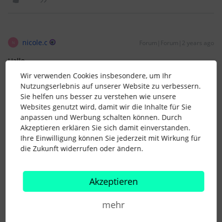
nicole.c
Forum|Forum|2 years ago
N
Hallo,
Wir verwenden Cookies insbesondere, um Ihr
Nutzungserlebnis auf unserer Website zu verbessern.
gerade bei mehr als einen Peer-Feedback ist das
Sie helfen uns besser zu verstehen wie unsere
Zusammenführen wichtig. Damit ich auf einem Blick sehe, die
Websites genutzt wird, damit wir die Inhalte für Sie
Durchschnittsnote bei Frage A ist 3,5. Einmal gab es die Note
anpassen und Werbung schalten können. Durch
6 und 4 Mal 3 - oder so ;) Einfach eine Zusammenfassung der
Akzeptieren erklären Sie sich damit einverstanden.
Ergebnisse ohne alle Bögen durchlesen zu müssen. Am
Ihre Einwilligung können Sie jederzeit mit Wirkung für
Besten im Vergleich zur Selbstreflektion - wenn es die
die Zukunft widerrufen oder ändern.
gleichen Fragen sind.
Akzeptieren
Grüße
Nicole
mehr
3 Menschen gefällt dies
S
H