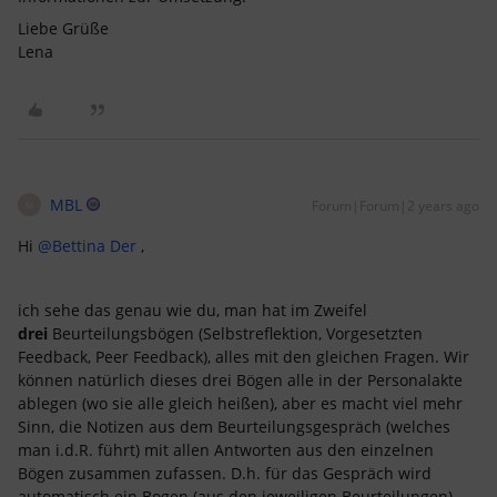
Liebe Grüße
Lena
MBL
Forum|Forum|2 years ago
M
Hi
@Bettina Der
,
ich sehe das genau wie du, man hat im Zweifel
drei
Beurteilungsbögen (Selbstreflektion, Vorgesetzten
Feedback, Peer Feedback), alles mit den gleichen Fragen. Wir
können natürlich dieses drei Bögen alle in der Personalakte
ablegen (wo sie alle gleich heißen), aber es macht viel mehr
Sinn, die Notizen aus dem Beurteilungsgespräch (welches
man i.d.R. führt) mit allen Antworten aus den einzelnen
Bögen zusammen zufassen. D.h. für das Gespräch wird
automatisch ein Bogen (aus den jeweiligen Beurteilungen)