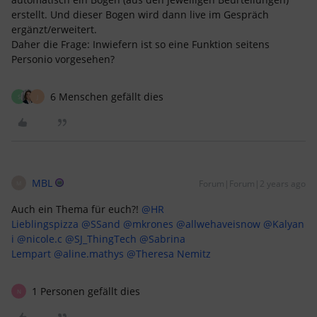
erstellt. Und dieser Bogen wird dann live im Gespräch
ergänzt/erweitert.
Daher die Frage: Inwiefern ist so eine Funktion seitens
Personio vorgesehen?
6 Menschen gefällt dies
S
J
MBL
Forum|Forum|2 years ago
M
Auch ein Thema für euch?!
@HR
Lieblingspizza
@SSand
@mkrones
@allwehaveisnow
@Kalyan
i
@nicole.c
@SJ_ThingTech
@Sabrina
Lempart
@aline.mathys
@Theresa Nemitz
1 Personen gefällt dies
N