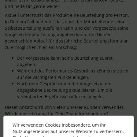
und helfe Dir gerne weiter.
Aktuell unterstützt das Produkt eine Beurteilung pro Person.
In Deinem Fall bedeutet das, dass der Mitarbeitende seine
Selbstbeurteilung ausfüllen kann und der Vorgesetzte seine
Vorgesetztenbeurteilung abgeben kann. Um Deinen
gewünschten Ablauf für das jährliche Beurteilungsformular
zu ermöglichen, hier ein Vorschlag:
Der Vorgesetzte kann seine Beurteilung zuerst
abgeben.
Während des Performance-Gesprächs können sie sich
auf die wichtigsten Punkte einigen.
Nach dem Gespräch kann der Vorgesetzte die
abgegebene Beurteilung aktualisieren, um die
vereinbarten Ergebnisse widerzuspiegeln.
Dieser Ansatz wird von vielen unserer Kunden verwendet.
Würde diese Lösung für Dein Team funktionieren?
Lass mich wissen, wenn Du weitere Fragen hast.
Wir verwenden Cookies insbesondere, um Ihr
Nutzungserlebnis auf unserer Website zu verbessern.