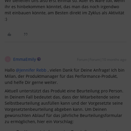
Wir behelfen uns also erst einmal so. Aber es wäre toll, wenn
ihr es hinbekommen könntet, das man das noch irgendwo
mit einbauen könnte, am Besten direkt im Zyklus als Aktivität
:)
EmmaEmily
Forum|Forum|10 months ago
E
Hallo ​
@Jennifer Rebb
, vielen Dank für Deine Anfrage! Ich bin
Milan, der Produktmanager für das Performance-Produkt,
und helfe Dir gerne weiter.
Aktuell unterstützt das Produkt eine Beurteilung pro Person.
In Deinem Fall bedeutet das, dass der Mitarbeitende seine
Selbstbeurteilung ausfüllen kann und der Vorgesetzte seine
Vorgesetztenbeurteilung abgeben kann. Um Deinen
gewünschten Ablauf für das jährliche Beurteilungsformular
zu ermöglichen, hier ein Vorschlag: