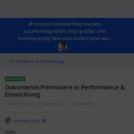
🎉 Unsere Communities wurden
zusammengeführt. Jetzt größer und
mehrsprachig! Was sich ändert (und wa...
Performance & Entwicklung
ANSWERED
Dokumente/Formulare in Performance &
Entwicklung
Forum|Forum|10 months ago
5 Antworten
Jennifer Rebb
Hallo,