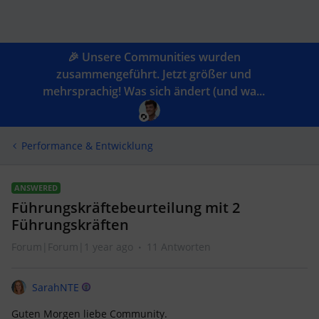
🎉 Unsere Communities wurden
zusammengeführt. Jetzt größer und
mehrsprachig! Was sich ändert (und wa...
Performance & Entwicklung
ANSWERED
Führungskräftebeurteilung mit 2
Führungskräften
Forum|Forum|1 year ago
11 Antworten
SarahNTE
Guten Morgen liebe Community.