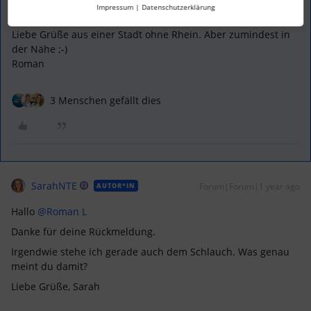
bewährt.
Impressum
|
Datenschutzerklärung
Liebe Grüße aus einer Stadt ohne Rhein. Aber zumindest in
der Nähe ;-)
Roman
3 Menschen gefällt dies
SarahNTE
Forum|Forum|1 year ago
AUTOR*IN
Hallo ​
@Roman L
Danke für deine Rückmeldung.
Irgendwie stehe ich gerade auch dem Schlauch. Was genau
meint du damit?
Liebe Grüße, Sarah