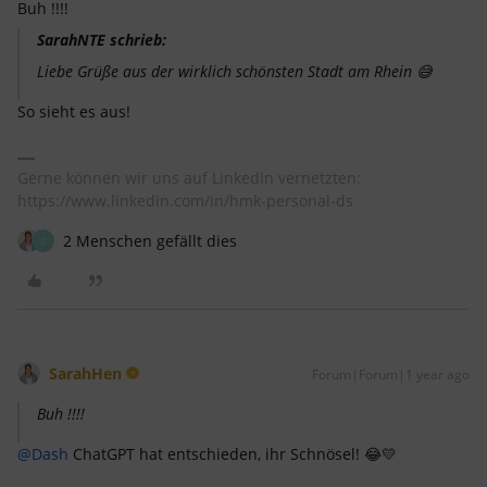
Buh !!!!
SarahNTE schrieb:
Liebe Grüße aus der wirklich schönsten Stadt am Rhein 😅
So sieht es aus!
Gerne können wir uns auf LinkedIn vernetzten:
https://www.linkedin.com/in/hmk-personal-ds
2 Menschen gefällt dies
D
SarahHen
Forum|Forum|1 year ago
Buh !!!!
@Dash
ChatGPT hat entschieden, ihr Schnösel! 😂💛