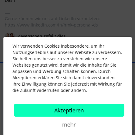
Dash
Gerne können wir uns auf LinkedIn vernetzten:
https://www.linkedin.com/in/hmk-personal-ds
2 Menschen gefällt dies
Wir verwenden Cookies insbesondere, um Ihr
Nutzungserlebnis auf unserer Website zu verbessern.
Sie helfen uns besser zu verstehen wie unsere
Websites genutzt wird, damit wir die Inhalte für Sie
anpassen und Werbung schalten können. Durch
Roman L
Forum|Forum|1 year ago
Akzeptieren erklären Sie sich damit einverstanden.
Ihre Einwilligung können Sie jederzeit mit Wirkung für
Hallo ​
@SarahNTE
,
die Zukunft widerrufen oder ändern.
die Idee von ​
@SarahHen
ist auf jeden Fall eine Möglichkeit.
Was ihr allerdings auch machen könntet, ist eine Bewertung
aus dem Kollegium als Beurteilungstyp zu nutzen. Hier
Akzeptieren
kannst Du dann die Mitarbeitenden hinzufügen, die bewertet
werden sollen und anschließend entscheiden wer bewerten
mehr
soll. Dies hat sich in der Vergangenheit beim Thema
“Mehrere Führungkräfte” auch häufig als guter Workaround