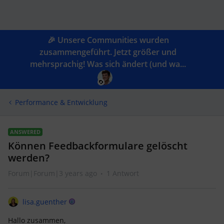
🎉 Unsere Communities wurden
zusammengeführt. Jetzt größer und
mehrsprachig! Was sich ändert (und wa...
Performance & Entwicklung
ANSWERED
Können Feedbackformulare gelöscht
werden?
Forum|Forum|3 years ago
1 Antwort
lisa.guenther
Hallo zusammen,