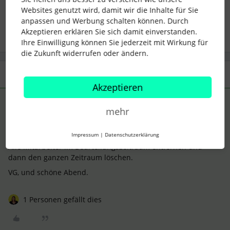
Websites genutzt wird, damit wir die Inhalte für Sie
Feedbackformulare
anpassen und Werbung schalten können. Durch
Akzeptieren erklären Sie sich damit einverstanden.
Ihre Einwilligung können Sie jederzeit mit Wirkung für
die Zukunft widerrufen oder ändern.
1 Antwort
Akzeptieren
LenaL
Forum|Forum|3 years ago
ANTWORT
L
mehr
Wir haben die Löschung nun geschafft. Falls jemand die
gleiche Schwierigkeit hat:
Impressum
|
Datenschutzerklärung
Alle Mitarbeiter im Beurteilungszeitraum entfernen und
dann den ganzen Zeitraum löschen.
VG, und schöne Abend.
1 Personen gefällt dies