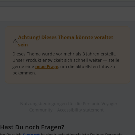
Achtung! Dieses Thema könnte veraltet
⚠️
sein
Dieses Thema wurde vor mehr als
3 Jahren
erstellt.
Unser Produkt entwickelt sich schnell weiter — stelle
gerne eine
neue Frage
, um die aktuellsten Infos zu
bekommen.
Nutzungsbedingungen für die Personio Voyager
Community
Accessibility statement
Hast Du noch Fragen?
Im Bereich
Support
in der Navigationsleiste Deines Personio-