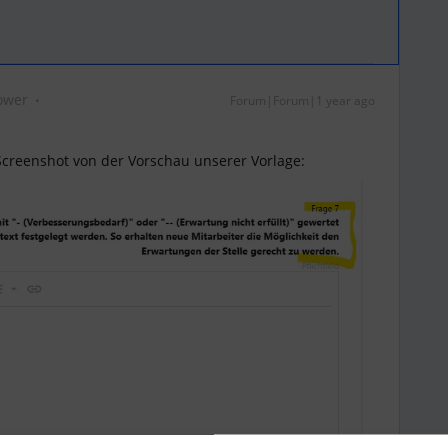
ower
Forum|Forum|1 year ago
 Screenshot von der Vorschau unserer Vorlage: