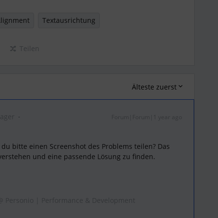
Alignment
Textausrichtung
Teilen
Älteste zuerst
nager
Forum|Forum|1 year ago
 du bitte einen Screenshot des Problems teilen? Das
 verstehen und eine passende Lösung zu finden.
 @ Personio | Performance & Development