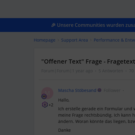
🎉 Unsere Communities wurden zusam
Homepage
Support Area
Performance & Entw
"Offener Text" Frage - Fragete
Forum|Forum|1 year ago
5 Antworten
70
Mascha Stöbesand
Follower
M
Hallo,
+2
Ich erstelle gerade ein Formular und 
meine Frage rechtsbündig. Ich kann h
ändern. Woran könnte das liegen, bzw
Danke