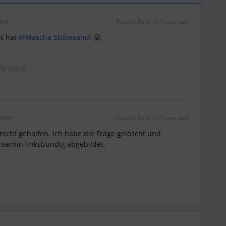
mni
Forum|Forum|1 year ago
 hat ​
@Mascha Stöbesand
! 🤗
ersonio
ower
Forum|Forum|1 year ago
nicht geholfen. Ich habe die Frage gelöscht und
iterhin linksbündig abgebildet.