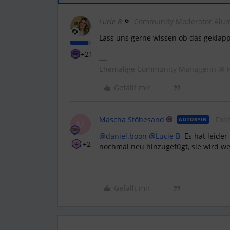
Lucie B
Community Moderator Alu
Lass uns gerne wissen ob das geklappt
+21
Ehemalige Community Managerin @ P
Gefällt mir
Mascha Stöbesand
Foll
AUTOR*IN
M
@daniel.boon
​
@Lucie B
Es hat leider 
+2
nochmal neu hinzugefügt, sie wird we
Gefällt mir