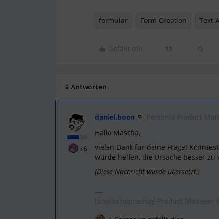
formular
Form Creation
Text 
Gefällt mir
5 Antworten
daniel.boon
Personio Product Ma
Hallo Mascha,
vielen Dank für deine Frage! Könntest
+6
würde helfen, die Ursache besser zu
(Diese Nachricht wurde übersetzt.)
[Englischsprachig] Product Manager