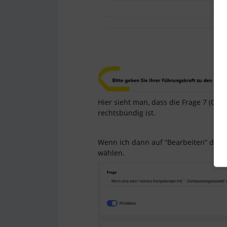
Hier sieht man, dass die Frage 7 (Off
rechtsbündig ist.
Wenn ich dann auf “Bearbeiten” drücke
wählen.