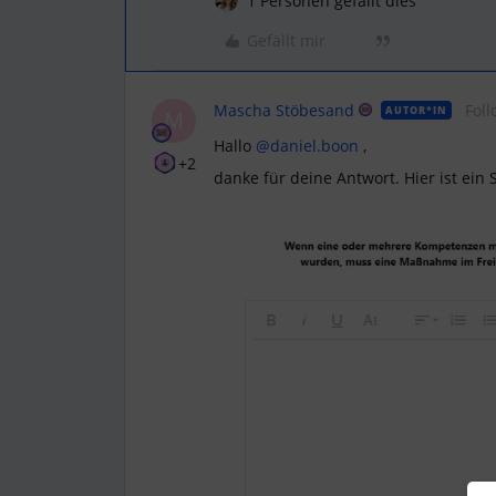
1 Personen gefällt dies
Gefällt mir
Mascha Stöbesand
Foll
AUTOR*IN
M
Hallo ​
@daniel.boon
,
+2
danke für deine Antwort. Hier ist ein