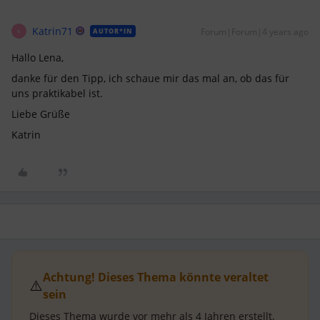
Katrin71
Forum|Forum|4 years ago
AUTOR*IN
K
Hallo Lena,
danke für den Tipp, ich schaue mir das mal an, ob das für
uns praktikabel ist.
Liebe Grüße
Katrin
Achtung! Dieses Thema könnte veraltet
⚠️
sein
Dieses Thema wurde vor mehr als
4 Jahren
erstellt.