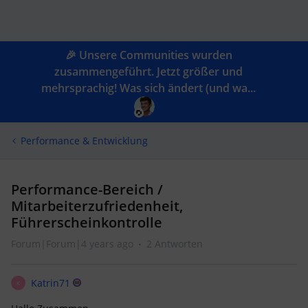
🎉 Unsere Communities wurden
zusammengeführt. Jetzt größer und
mehrsprachig! Was sich ändert (und wa...
Performance & Entwicklung
Performance-Bereich /
Mitarbeiterzufriedenheit,
Führerscheinkontrolle
Forum|Forum|4 years ago
2 Antworten
Katrin71
K