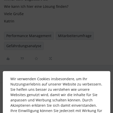
Wie kann ich hier eine Lösung finden?
Viele Grüße
Katrin
Performance Management
Mitarbeiterumfrage
Gefährdungsanalyse
2 Antworten
Älteste zuerst
Wir verwenden Cookies insbesondere, um Ihr
Nutzungserlebnis auf unserer Website zu verbessern.
Sie helfen uns besser zu verstehen wie unsere
Lena
Forum|Forum|4 years ago
Websites genutzt wird, damit wir die Inhalte für Sie
anpassen und Werbung schalten können. Durch
Hallo
@Katrin71
,
Akzeptieren erklären Sie sich damit einverstanden.
mit den kürzlich veröffentlichten Performance Zeiträumen
Ihre Einwilligung können Sie jederzeit mit Wirkung für