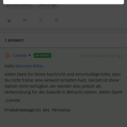
performance
Meetings
1 Antwort
Camille
Forum|Forum|1 year ago
ANTWORT
C
Hallo ​
@Annett Ritter
,
vielen Dank für Deine Nachricht und entschuldige bitte, dass
Du nicht früher eine Antwort erhalten hast. Derzeit ist diese
Option nicht verfügbar, wir werden dies jedoch als
Verbesserung für die Zukunft in Betracht ziehen. Vielen Dank!
-Camille
Produktmanagerin bei Personio