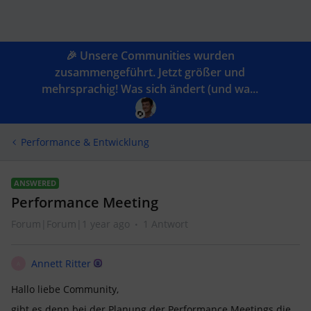
🎉 Unsere Communities wurden
zusammengeführt. Jetzt größer und
mehrsprachig! Was sich ändert (und wa...
Performance & Entwicklung
ANSWERED
Performance Meeting
Forum|Forum|1 year ago
1 Antwort
Annett Ritter
A
Hallo liebe Community,
gibt es denn bei der Planung der Performance Meetings die