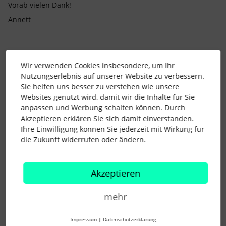
Vorab vielen Dank!
Annett
Beste Antwort von
Camille
Wir verwenden Cookies insbesondere, um Ihr
Hallo ​
@Annett Ritter
,
Nutzungserlebnis auf unserer Website zu verbessern.
vielen Dank für Deine Nachricht und
Sie helfen uns besser zu verstehen wie unsere
entschuldige bitte, dass Du nicht früher
Websites genutzt wird, damit wir die Inhalte für Sie
eine Antwort erhalten hast. Derzeit ist diese
anpassen und Werbung schalten können. Durch
Option nicht verfügbar, wir werden dies
Akzeptieren erklären Sie sich damit einverstanden.
jedoch als Verbesserung für die Zukunft in
Ihre Einwilligung können Sie jederzeit mit Wirkung für
Betracht ziehen. Vielen Dank!
die Zukunft widerrufen oder ändern.
-Camille
Produktmanagerin bei Personio
Akzeptieren
mehr
Impressum
|
Datenschutzerklärung