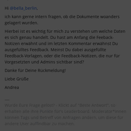
Hi
@bella_berlin
,
ich kann gerne intern fragen, ob die Dokumente woanders
gelagert wurden.
Hierbei ist es wichtig für mich zu verstehen um welche Daten
es sich genau handelt. Du hast am Anfang die Feeback-
Notizen erwähnt und im letzten Kommentar erwähnst Du
ausgefülltes Feedback. Meinst Du dabei ausgefüllte
Feedback-Vorlagen, oder die Feedback-Notizen, die nur für
Vorgesetzten und Admins sichtbar sind?
Danke für Deine Rückmeldung!
Liebe Grüße
Andrea
Wurde Eure Frage gelöst? - Klickt auf "Beste Antwort", so
erhalten alle ihre Punkte für's Leaderboard. Moderator*innen
können Tags und Betreff von Anfragen ändern, um diese für
andere User auffindbar zu machen.