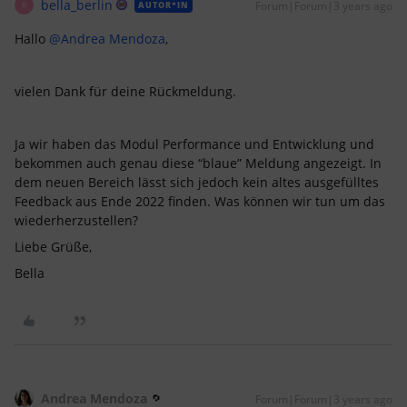
bella_berlin
Forum|Forum|3 years ago
AUTOR*IN
B
Hallo
@Andrea Mendoza
,
vielen Dank für deine Rückmeldung.
Ja wir haben das Modul Performance und Entwicklung und
bekommen auch genau diese “blaue” Meldung angezeigt. In
dem neuen Bereich lässt sich jedoch kein altes ausgefülltes
Feedback aus Ende 2022 finden. Was können wir tun um das
wiederherzustellen?
Liebe Grüße,
Bella
Andrea Mendoza
Forum|Forum|3 years ago