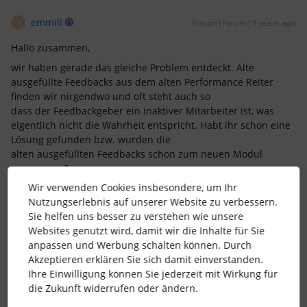
emmili
Forum|Forum|3 years ago
E
Hallo zusammen,
wir haben gerade das gleiche Problem entdeckt. Alte
ausgefüllte Feedbacks aus dem alten Performance Reiter
finden wir nirgendwo und oft steht auch so
dass der Feedbackgeber ein inaktiver Mitarbeiter ist, was
eigentlich nicht die Wahrheit entspricht. Habt ihr schon eine
Lösung gefunden bzw. wurden die
alten ausgefüllten Feedbacks schon zum neuen Modul
umgezogen?
Wir verwenden Cookies insbesondere, um Ihr
Viele Grüße
Nutzungserlebnis auf unserer Website zu verbessern.
Ema
Sie helfen uns besser zu verstehen wie unsere
Websites genutzt wird, damit wir die Inhalte für Sie
1 Personen gefällt dies
anpassen und Werbung schalten können. Durch
W
Akzeptieren erklären Sie sich damit einverstanden.
Ihre Einwilligung können Sie jederzeit mit Wirkung für
die Zukunft widerrufen oder ändern.