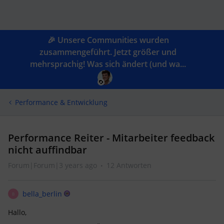
🎉 Unsere Communities wurden
zusammengeführt. Jetzt größer und
mehrsprachig! Was sich ändert (und wa...
Performance & Entwicklung
Performance Reiter - Mitarbeiter feedback
nicht auffindbar
Forum|Forum|3 years ago
12 Antworten
bella_berlin
B
Hallo,