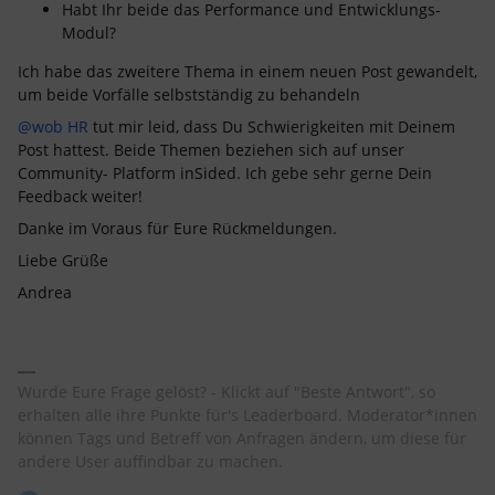
Habt Ihr beide das Performance und Entwicklungs-
Modul?
Ich habe das zweitere Thema in einem neuen Post gewandelt,
um beide Vorfälle selbstständig zu behandeln
@wob HR
tut mir leid, dass Du Schwierigkeiten mit Deinem
Post hattest. Beide Themen beziehen sich auf unser
Community- Platform inSided. Ich gebe sehr gerne Dein
Feedback weiter!
Danke im Voraus für Eure Rückmeldungen.
Liebe Grüße
Andrea
Wurde Eure Frage gelöst? - Klickt auf "Beste Antwort", so
erhalten alle ihre Punkte für's Leaderboard. Moderator*innen
können Tags und Betreff von Anfragen ändern, um diese für
andere User auffindbar zu machen.