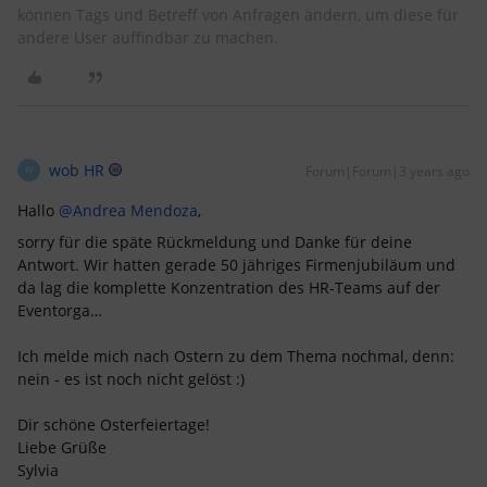
können Tags und Betreff von Anfragen ändern, um diese für
andere User auffindbar zu machen.
wob HR
Forum|Forum|3 years ago
W
Hallo
@Andrea Mendoza
,
sorry für die späte Rückmeldung und Danke für deine
Antwort. Wir hatten gerade 50 jähriges Firmenjubiläum und
da lag die komplette Konzentration des HR-Teams auf der
Eventorga…
Ich melde mich nach Ostern zu dem Thema nochmal, denn:
nein - es ist noch nicht gelöst :)
Dir schöne Osterfeiertage!
Liebe Grüße
Sylvia