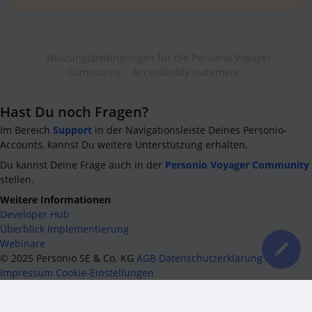
Nutzungsbedingungen für die Personio Voyager
Community
Accessibility statement
Hast Du noch Fragen?
Im Bereich
Support
in der Navigationsleiste Deines Personio-
Accounts, kannst Du weitere Unterstützung erhalten.
Du kannst Deine Frage auch in der
Personio Voyager Community
stellen.
Weitere Informationen
Developer Hub
Überblick Implementierung
Webinare
©
2025
Personio SE & Co. KG
AGB
Datenschutzerklärung
Impressum
Cookie-Einstellungen