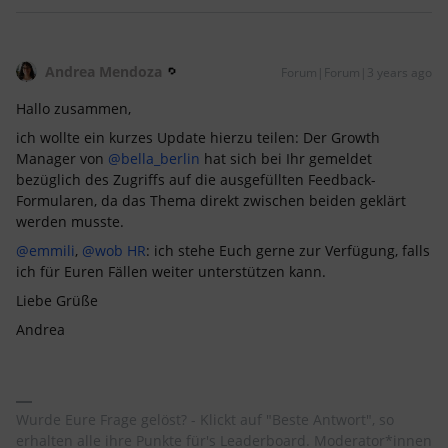
Andrea Mendoza
Forum|Forum|3 years ago
Hallo zusammen,
ich wollte ein kurzes Update hierzu teilen: Der Growth
Manager von
@bella_berlin
hat sich bei Ihr gemeldet
bezüglich des Zugriffs auf die ausgefüllten Feedback-
Formularen, da das Thema direkt zwischen beiden geklärt
werden musste.
@emmili
,
@wob HR
: ich stehe Euch gerne zur Verfügung, falls
ich für Euren Fällen weiter unterstützen kann.
Liebe Grüße
Andrea
Wurde Eure Frage gelöst? - Klickt auf "Beste Antwort", so
erhalten alle ihre Punkte für's Leaderboard. Moderator*innen