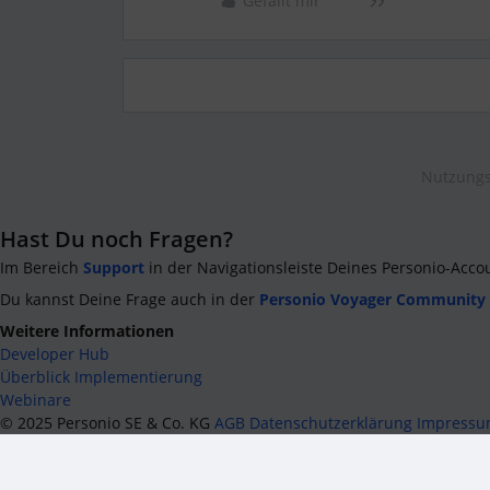
Gefällt mir
Nutzungs
Hast Du noch Fragen?
Im Bereich
Support
in der Navigationsleiste Deines Personio-Acco
Du kannst Deine Frage auch in der
Personio Voyager Community
Weitere Informationen
Developer Hub
Überblick Implementierung
Webinare
©
2025
Personio SE & Co. KG
AGB
Datenschutzerklärung
Impress