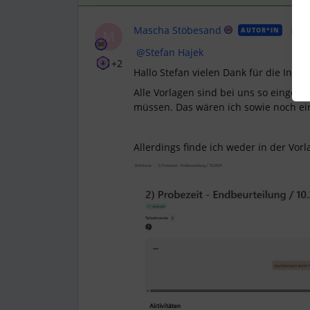
Mascha Stöbesand
Foll
AUTOR*IN
M
​
@Stefan Hajek
+2
Hallo Stefan vielen Dank für die Info.
Alle Vorlagen sind bei uns so eingest
müssen. Das wären ich sowie noch ein
Allerdings finde ich weder in der Vorl