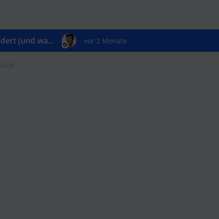
ert (und wa...
vor 2 Monate
back