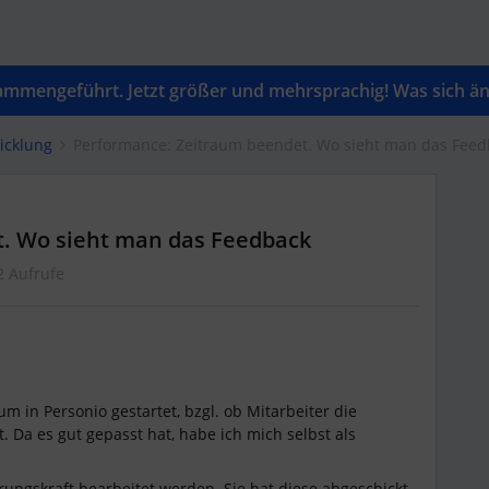
mengeführt. Jetzt größer und mehrsprachig! Was sich änd
icklung
Performance: Zeitraum beendet. Wo sieht man das Feed
. Wo sieht man das Feedback
2 Aufrufe
m in Personio gestartet, bzgl. ob Mitarbeiter die
 Da es gut gepasst hat, habe ich mich selbst als
rungskraft bearbeitet werden. Sie hat diese abgeschickt