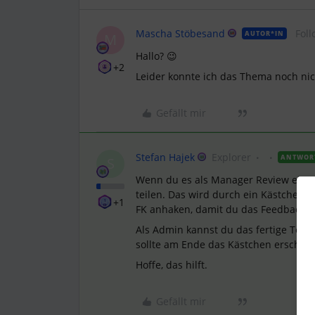
Mascha Stöbesand
Foll
AUTOR*IN
M
Hallo? 😉
+2
Leider konnte ich das Thema noch ni
Gefällt mir
Stefan Hajek
Explorer
ANTWOR
S
Wenn du es als Manager Review eingest
teilen. Das wird durch ein Kästchen 
+1
FK anhaken, damit du das Feedback er
Als Admin kannst du das fertige Tem
sollte am Ende das Kästchen erschein
Hoffe, das hilft.
Gefällt mir