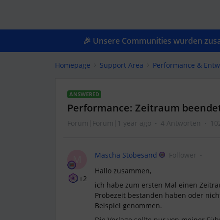
🎉 Unsere Communities wurden zusam
Homepage
Support Area
Performance & Entw
ANSWERED
Performance: Zeitraum beendet
Forum|Forum|1 year ago
4 Antworten
10
Mascha Stöbesand
Follower
M
Hallo zusammen,
+2
ich habe zum ersten Mal einen Zeitrau
Probezeit bestanden haben oder nicht.
Beispiel genommen.
Die Vorlage sollte nur von meiner Füh