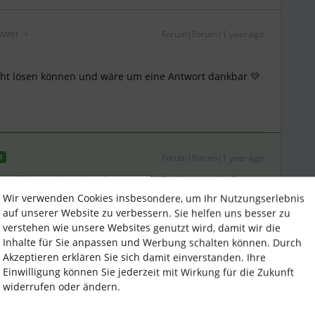
ower
Forum|Forum|1 year ago
cht lösen können und wäre um eine Antwort dankbar 💛
Forum|Forum|1 year ago
T
ellt hast, dann hat deine FK die Option es mit dir zu
am Ende des Formulars dargestellt und das muss deine
Wir verwenden Cookies insbesondere, um Ihr Nutzungserlebnis
hältst.
auf unserer Website zu verbessern. Sie helfen uns besser zu
verstehen wie unsere Websites genutzt wird, damit wir die
plate nochmals zur Bearbeitung freigeben und dann
Inhalte für Sie anpassen und Werbung schalten können. Durch
en.
Akzeptieren erklären Sie sich damit einverstanden. Ihre
Einwilligung können Sie jederzeit mit Wirkung für die Zukunft
widerrufen oder ändern.