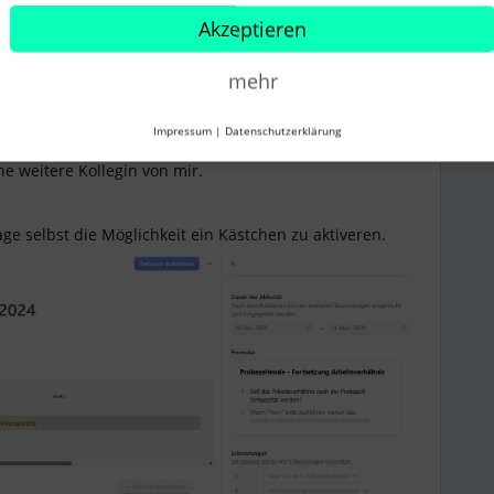
Akzeptieren
ower
Forum|Forum|1 year ago
mehr
Impressum
|
Datenschutzerklärung
ellt, dass sie durch den Admin freigegeben werden
e weitere Kollegin von mir.
age selbst die Möglichkeit ein Kästchen zu aktiveren.