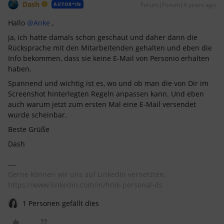
Dash
Forum|Forum|4 years ago
AUTOR*IN
Hallo
@Anke
,
ja, ich hatte damals schon geschaut und daher dann die
Rücksprache mit den Mitarbeitenden gehalten und eben die
Info bekommen, dass sie keine E-Mail von Personio erhalten
haben.
Spannend und wichtig ist es, wo und ob man die von Dir im
Screenshot hinterlegten Regeln anpassen kann. Und eben
auch warum jetzt zum ersten Mal eine E-Mail versendet
wurde scheinbar.
Beste Grüße
Dash
Gerne können wir uns auf LinkedIn vernetzten:
https://www.linkedin.com/in/hmk-personal-ds
1 Personen gefällt dies