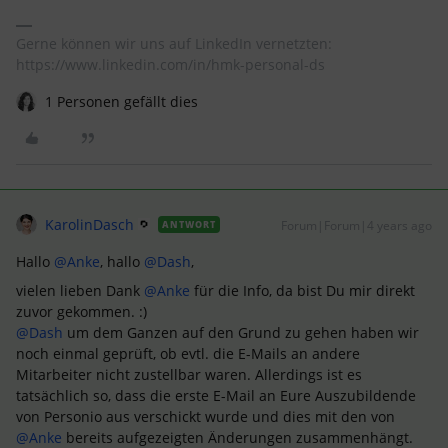
Gerne können wir uns auf LinkedIn vernetzten:
https://www.linkedin.com/in/hmk-personal-ds
1 Personen gefällt dies
KarolinDasch
Forum|Forum|4 years ago
ANTWORT
Hallo
@Anke
, hallo
@Dash
,
vielen lieben Dank
@Anke
für die Info, da bist Du mir direkt
zuvor gekommen. :)
@Dash
um dem Ganzen auf den Grund zu gehen haben wir
noch einmal geprüft, ob evtl. die E-Mails an andere
Mitarbeiter nicht zustellbar waren. Allerdings ist es
tatsächlich so, dass die erste E-Mail an Eure Auszubildende
von Personio aus verschickt wurde und dies mit den von
@Anke
bereits aufgezeigten Änderungen zusammenhängt.