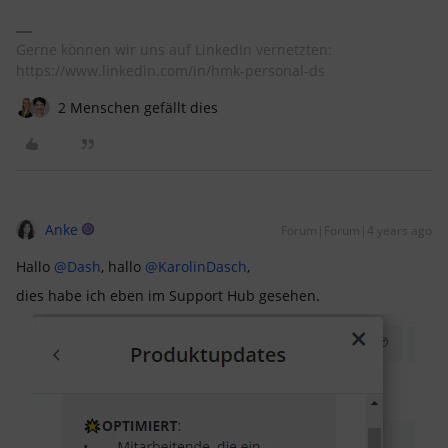
Gerne können wir uns auf LinkedIn vernetzten:
https://www.linkedin.com/in/hmk-personal-ds
2 Menschen gefällt dies
Anke
Forum|Forum|4 years ago
Hallo
@Dash
, hallo
@KarolinDasch
,
dies habe ich eben im Support Hub gesehen.