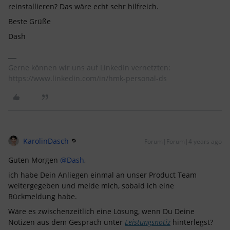
reinstallieren? Das wäre echt sehr hilfreich.
Beste Grüße
Dash
Gerne können wir uns auf LinkedIn vernetzten:
https://www.linkedin.com/in/hmk-personal-ds
KarolinDasch
Forum|Forum|4 years ago
Guten Morgen
@Dash
,
ich habe Dein Anliegen einmal an unser Product Team
weitergegeben und melde mich, sobald ich eine
Rückmeldung habe.
Wäre es zwischenzeitlich eine Lösung, wenn Du Deine
Notizen aus dem Gespräch unter
Leistungsnotiz
hinterlegst?