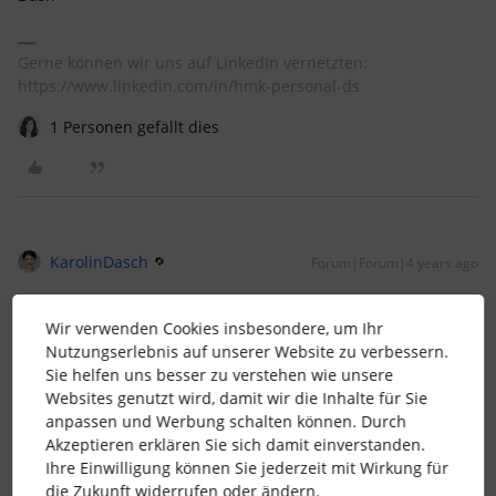
Gerne können wir uns auf LinkedIn vernetzten:
https://www.linkedin.com/in/hmk-personal-ds
1 Personen gefällt dies
KarolinDasch
Forum|Forum|4 years ago
Hallo
@Dash
,
Wir verwenden Cookies insbesondere, um Ihr
es ist tatsächlich so, wie es in dem Screenshot von
Nutzungserlebnis auf unserer Website zu verbessern.
@Anke
dargestellt wird, dass bei Veröffentlichung eines
Sie helfen uns besser zu verstehen wie unsere
Performance-Feedbacks unabhängig von den Zugriffsrechten
Websites genutzt wird, damit wir die Inhalte für Sie
eine E-Mail an den Mitarbeiter und Vorgesetzten verschickt
anpassen und Werbung schalten können. Durch
wird. Haben die Mitarbeiter allerdings nicht mindestens ein
Akzeptieren erklären Sie sich damit einverstanden.
Ansichtsrecht auf Performance können sie die Feedbacks
Ihre Einwilligung können Sie jederzeit mit Wirkung für
nicht einsehen. Diese Benachrichtigung per E-Mail kann
die Zukunft widerrufen oder ändern.