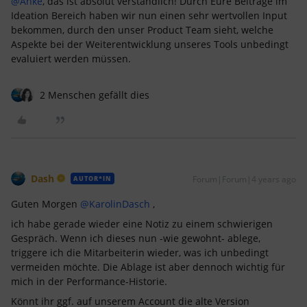
@Anke
, das ist absolut verständlich! Durch Eure Beiträge im
Ideation Bereich haben wir nun einen sehr wertvollen Input
bekommen, durch den unser Product Team sieht, welche
Aspekte bei der Weiterentwicklung unseres Tools unbedingt
evaluiert werden müssen.
2 Menschen gefällt dies
Dash
Forum|Forum|4 years ago
AUTOR*IN
Guten Morgen
@KarolinDasch
,
ich habe gerade wieder eine Notiz zu einem schwierigen
Gespräch. Wenn ich dieses nun -wie gewohnt- ablege,
triggere ich die Mitarbeiterin wieder, was ich unbedingt
vermeiden möchte. Die Ablage ist aber dennoch wichtig für
mich in der Performance-Historie.
Könnt ihr ggf. auf unserem Account die alte Version