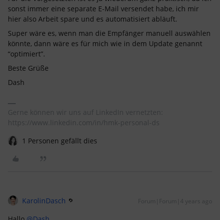
sonst immer eine separate E-Mail versendet habe, ich mir
hier also Arbeit spare und es automatisiert abläuft.
Super wäre es, wenn man die Empfänger manuell auswählen
könnte, dann wäre es für mich wie in dem Update genannt
“optimiert”.
Beste Grüße
Dash
Gerne können wir uns auf LinkedIn vernetzten:
https://www.linkedin.com/in/hmk-personal-ds
1 Personen gefällt dies
KarolinDasch
Forum|Forum|4 years ago
Hallo
@Dash
,