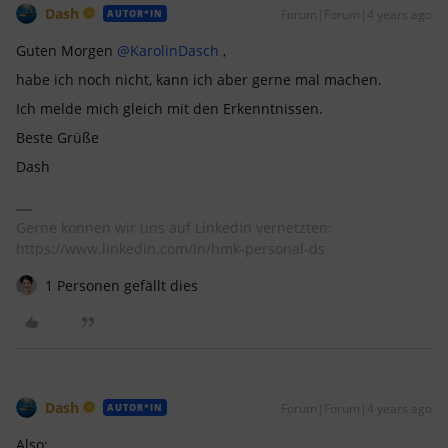
Dash
Forum|Forum|4 years ago
AUTOR*IN
Guten Morgen
@KarolinDasch
,
habe ich noch nicht, kann ich aber gerne mal machen.
Ich melde mich gleich mit den Erkenntnissen.
Beste Grüße
Dash
Gerne können wir uns auf LinkedIn vernetzten:
https://www.linkedin.com/in/hmk-personal-ds
1 Personen gefällt dies
Dash
Forum|Forum|4 years ago
AUTOR*IN
Also: