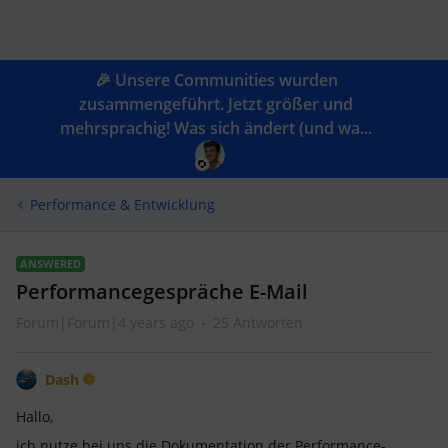
🎉 Unsere Communities wurden
zusammengeführt. Jetzt größer und
mehrsprachig! Was sich ändert (und wa...
Performance & Entwicklung
ANSWERED
Performancegespräche E-Mail
Forum|Forum|4 years ago
25 Antworten
Dash
Hallo,
ich nutze bei uns die Dokumentation der Performance-