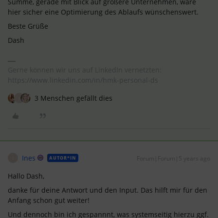
Summe, gerade mit Blick auf größere Unternehmen, wäre
hier sicher eine Optimierung des Ablaufs wünschenswert.
Beste Grüße
Dash
Gerne können wir uns auf LinkedIn vernetzten:
https://www.linkedin.com/in/hmk-personal-ds
3 Menschen gefällt dies
I
Ines
Forum|Forum|5 years ago
AUTOR*IN
I
Hallo Dash,
danke für deine Antwort und den Input. Das hilft mir für den
Anfang schon gut weiter!
Und dennoch bin ich gespannnt, was systemseitig hierzu ggf.