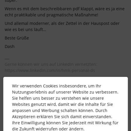
super.
Wenn es mit dem beschreibbaren pdf klappt, wäre es ja eine
echt praktikable und pragmatische Maßnahme!
Und allemal moderner, als der Zettel in der Hauspost oder
wie es bei uns läuft…
Beste Grüße
Dash
Gerne können wir uns auf LinkedIn vernetzten:
https://www.linkedin.com/in/hmk-personal-ds
1 Personen gefällt dies
Wir verwenden Cookies insbesondere, um Ihr
Nutzungserlebnis auf unserer Website zu verbessern.
Sie helfen uns besser zu verstehen wie unsere
Websites genutzt wird, damit wir die Inhalte für Sie
anpassen und Werbung schalten können. Durch
Akzeptieren erklären Sie sich damit einverstanden.
Valentin
Forum|Forum|5 years ago
Ihre Einwilligung können Sie jederzeit mit Wirkung für
Hallo liebe Community,
die Zukunft widerrufen oder ändern.