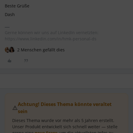
Beste Grüße
Dash
Gerne können wir uns auf LinkedIn vernetzten:
https://www.linkedin.com/in/hmk-personal-ds
2 Menschen gefällt dies
Achtung! Dieses Thema könnte veraltet
⚠️
sein
Dieses Thema wurde vor mehr als
5 Jahren
erstellt.
Unser Produkt entwickelt sich schnell weiter — stelle
gerne eine
neue Frage
, um die aktuellsten Infos zu