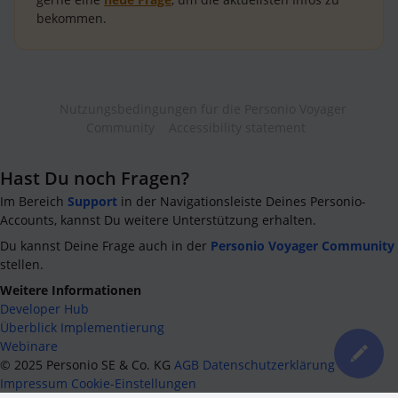
bekommen.
Nutzungsbedingungen für die Personio Voyager
Community
Accessibility statement
Hast Du noch Fragen?
Im Bereich
Support
in der Navigationsleiste Deines Personio-
Accounts, kannst Du weitere Unterstützung erhalten.
Du kannst Deine Frage auch in der
Personio Voyager Community
stellen.
Weitere Informationen
Developer Hub
Überblick Implementierung
Webinare
©
2025
Personio SE & Co. KG
AGB
Datenschutzerklärung
Impressum
Cookie-Einstellungen