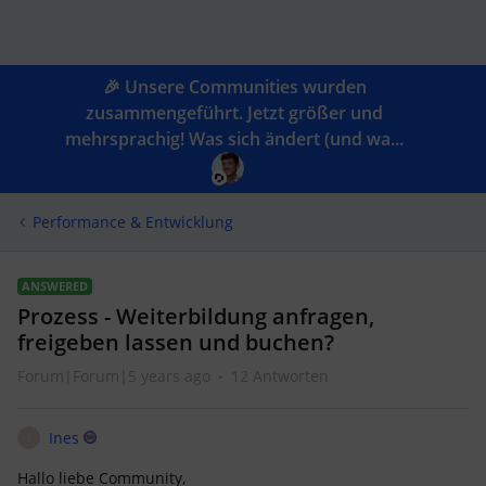
🎉 Unsere Communities wurden
zusammengeführt. Jetzt größer und
mehrsprachig! Was sich ändert (und wa...
Performance & Entwicklung
ANSWERED
Prozess - Weiterbildung anfragen,
freigeben lassen und buchen?
Forum|Forum|5 years ago
12 Antworten
Ines
I
Hallo liebe Community,