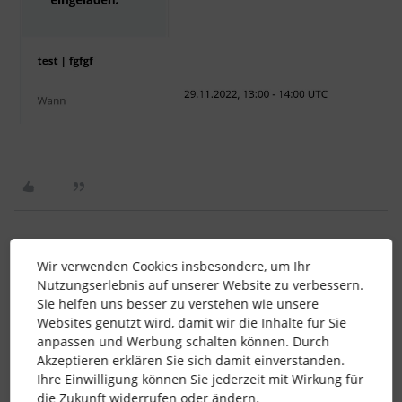
Sofia
Forum|Forum|3 years ago
Wir verwenden Cookies insbesondere, um Ihr
Nutzungserlebnis auf unserer Website zu verbessern.
Hallo
@miri_am
!
Sie helfen uns besser zu verstehen wie unsere
Websites genutzt wird, damit wir die Inhalte für Sie
Vielen Dank, dass Du uns auf dieses Problem aufmerksam
anpassen und Werbung schalten können. Durch
gemacht hast. Du hast Recht, dass die derzeitige Lösung dazu
Akzeptieren erklären Sie sich damit einverstanden.
führen kann, dass die Zeitzonen unterschiedlich sind und
Ihre Einwilligung können Sie jederzeit mit Wirkung für
das liegt an Personio und nicht an Outlook. Im E-Mail-Text
die Zukunft widerrufen oder ändern.
zeigen wir immer die UTC-Zeit an, während das eigentliche