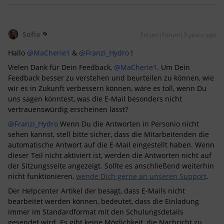
Sofia
Forum|Forum|3 years ago
Hallo
@MaCherie1
&
@Franzi_Hydro
!
Vielen Dank für Dein Feedback,
@MaCherie1
. Um Dein
Feedback besser zu verstehen und beurteilen zu können, wie
wir es in Zukunft verbessern können, wäre es toll, wenn Du
uns sagen könntest, was die E-Mail besonders nicht
vertrauenswürdig erscheinen lässt?
@Franzi_Hydro
Wenn Du die Antworten in Personio nicht
sehen kannst, stell bitte sicher, dass die Mitarbeitenden die
automatische Antwort auf die E-Mail eingestellt haben. Wenn
dieser Teil nicht aktiviert ist, werden die Antworten nicht auf
der Sitzungsseite angezeigt. Sollte es anschließend weiterhin
nicht funktionieren,
wende Dich gerne an unseren Support
.
Der Helpcenter Artikel der besagt, dass E-Mails nicht
bearbeitet werden können, bedeutet, dass die Einladung
immer im Standardformat mit den Schulungsdetails
gesendet wird. Es gibt keine Möglichkeit, die Nachricht zu