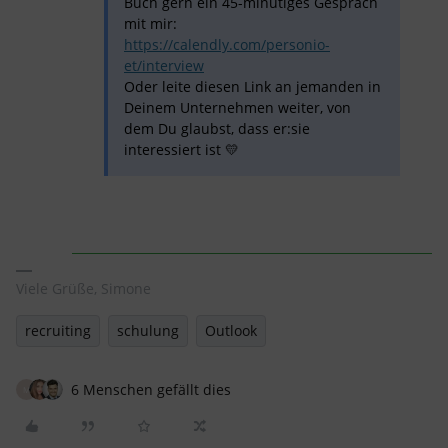
Buch gern ein 45-minütiges Gespräch
mit mir:
https://calendly.com/personio-
et/interview
Oder leite diesen Link an jemanden in
Deinem Unternehmen weiter, von
dem Du glaubst, dass er:sie
interessiert ist 💛
Viele Grüße, Simone
recruiting
schulung
Outlook
6 Menschen gefällt dies
M