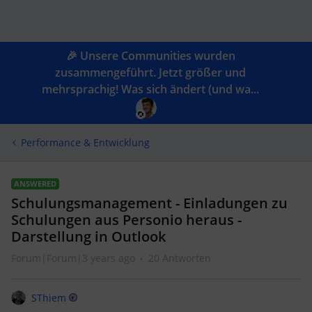
🎉 Unsere Communities wurden
zusammengeführt. Jetzt größer und
mehrsprachig! Was sich ändert (und wa...
Performance & Entwicklung
ANSWERED
Schulungsmanagement - Einladungen zu
Schulungen aus Personio heraus -
Darstellung in Outlook
Forum|Forum|3 years ago
20 Antworten
SThiem