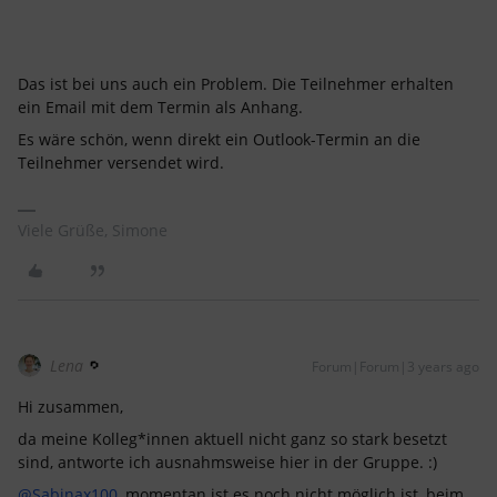
Das ist bei uns auch ein Problem. Die Teilnehmer erhalten
ein Email mit dem Termin als Anhang.
Es wäre schön, wenn direkt ein Outlook-Termin an die
Teilnehmer versendet wird.
Viele Grüße, Simone
Lena
Forum|Forum|3 years ago
Hi zusammen,
da meine Kolleg*innen aktuell nicht ganz so stark besetzt
sind, antworte ich ausnahmsweise hier in der Gruppe. :)
@Sabinax100
, momentan ist es noch nicht möglich ist, beim