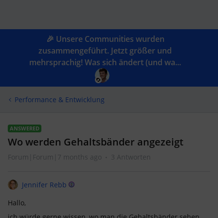
🎉 Unsere Communities wurden
zusammengeführt. Jetzt größer und
mehrsprachig! Was sich ändert (und wa...
Performance & Entwicklung
ANSWERED
Wo werden Gehaltsbänder angezeigt
Forum|Forum|7 months ago
3 Antworten
Jennifer Rebb
Hallo,
ich würde gerne wissen, wo man die Gehaltsbänder sehen