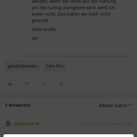
werden, wenn die Stelle aus der Planung
ans Recruiting übergeben wird, weiß ich
leider nicht. Das haben wir noch nicht
getestet.
Viele Grüße
Jan
gehaltsbänder
Core Pro
3 Antworten
Älteste zuerst
SarahHen
Forum|Forum|7 months ago
Hi ​
@Jennifer Rebb
,