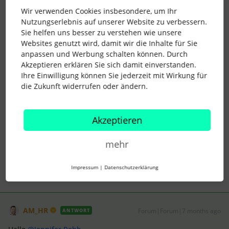
Wir verwenden Cookies insbesondere, um Ihr
ihr habt die unter Einstellungen > Stellen und Karriere
Nutzungserlebnis auf unserer Website zu verbessern.
angegeben oder?
Sie helfen uns besser zu verstehen wie unsere
Das ist auch die einzige Stelle an die Gehaltsbänder dann
Websites genutzt wird, damit wir die Inhalte für Sie
auftauchen. In den Profilen hast du dann ja noch das
anpassen und Werbung schalten können. Durch
Attribut
Stellenbezeichnung
, aber da steht auch kein
Akzeptieren erklären Sie sich damit einverstanden.
Gehaltsband.
Ihre Einwilligung können Sie jederzeit mit Wirkung für
Den Sinn habe ich noch nicht verstanden 🫠
die Zukunft widerrufen oder ändern.
@AM_HR
hat sich auch mal mit dem Thema beschäftigt.
Vielleicht hast du mehr Insights?
Akzeptieren
Viele Grüße
Sarah
mehr
Impressum
|
Datenschutzerklärung
AM_HR
Forum|Forum|7 months ago
ANTWORT