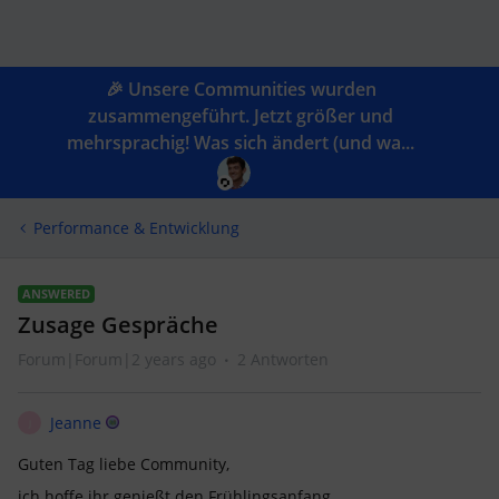
🎉 Unsere Communities wurden
zusammengeführt. Jetzt größer und
mehrsprachig! Was sich ändert (und wa...
Performance & Entwicklung
ANSWERED
Zusage Gespräche
Forum|Forum|2 years ago
2 Antworten
Jeanne
J
Guten Tag liebe Community,
ich hoffe ihr genießt den Frühlingsanfang.