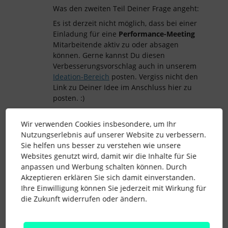
Was den zweiten Teil Deiner Frage angeht:
Es ist derzeit nicht möglich, dass bei einer
Einladung für eine
Performance-Meeting
Mitarbeitende aktiv zu oder absagen
können. Gerne kannst Du diesen
Verbesserungsvorschlag auch in unserem
Ideation-Bereich
posten. Vergiss nicht den
Link zu Deiner Idee im Anschluss hier zu
posten. :)
Ich hoffe, das hilft erstmal weiter.
Wir verwenden Cookies insbesondere, um Ihr
Solltest Du dazu Rückfragen haben, kannst
Nutzungserlebnis auf unserer Website zu verbessern.
Du Dich gerne melden.
Sie helfen uns besser zu verstehen wie unsere
Viele Grüße
Websites genutzt wird, damit wir die Inhalte für Sie
anpassen und Werbung schalten können. Durch
Steffi
Akzeptieren erklären Sie sich damit einverstanden.
Ihre Einwilligung können Sie jederzeit mit Wirkung für
die Zukunft widerrufen oder ändern.
Genehmigung
Protokoll
termin
Beurteilung