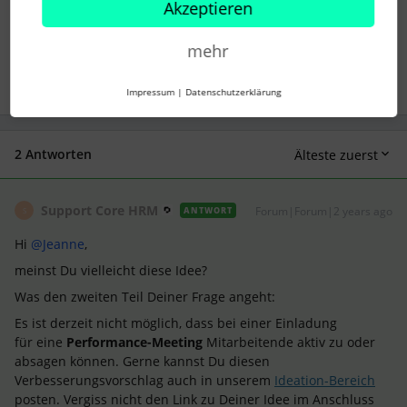
Akzeptieren
Beurteilungszeitraum
mehr
1 Personen gefällt dies
S
Impressum
|
Datenschutzerklärung
2 Antworten
Älteste zuerst
Support Core HRM
Forum|Forum|2 years ago
ANTWORT
S
Hi
@Jeanne
,
meinst Du vielleicht diese Idee?
Was den zweiten Teil Deiner Frage angeht:
Es ist derzeit nicht möglich, dass bei einer Einladung
für eine
Performance-Meeting
Mitarbeitende aktiv zu oder
absagen können. Gerne kannst Du diesen
Verbesserungsvorschlag auch in unserem
Ideation-Bereich
posten. Vergiss nicht den Link zu Deiner Idee im Anschluss