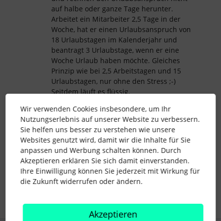
auf halbe oder ganze Tage herunter.
Arbeitet ein Mitarbeiter 2,5 Tage in der
Woche, hat er einen Urlaubsanspruch von
18 Urlaubstagen im Kalenderjahr und
beantragt 3 Urlaubstage, wenn er eine
Woche Urlaub haben möchte. Gleiches
Prinzip wie bei 2,5 Arbeitstagen und 15
Urlaubstagen, nur ohne den Stress ;-)
Seitdem läuft es flüssig.
Viele Grüße
Wir verwenden Cookies insbesondere, um Ihr
Marvin
Nutzungserlebnis auf unserer Website zu verbessern.
Sie helfen uns besser zu verstehen wie unsere
Websites genutzt wird, damit wir die Inhalte für Sie
anpassen und Werbung schalten können. Durch
Akzeptieren erklären Sie sich damit einverstanden.
urlaub
abwesenheiten
Urlaubsanspruch
Ihre Einwilligung können Sie jederzeit mit Wirkung für
werkstudenten
die Zukunft widerrufen oder ändern.
Akzeptieren