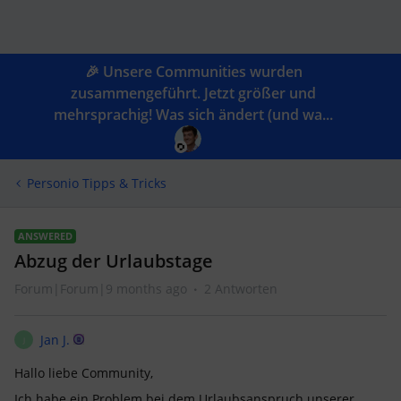
🎉 Unsere Communities wurden
zusammengeführt. Jetzt größer und
mehrsprachig! Was sich ändert (und wa...
Personio Tipps & Tricks
ANSWERED
Abzug der Urlaubstage
Forum|Forum|9 months ago
2 Antworten
Jan J.
J
Hallo liebe Community,
Ich habe ein Problem bei dem Urlaubsanspruch unserer