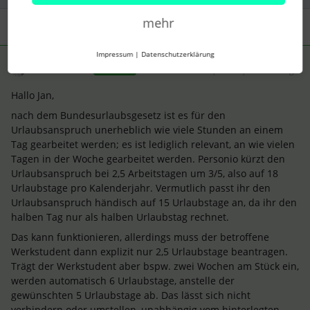
mehr
2 Antworten
Älteste zuerst
Impressum
|
Datenschutzerklärung
MarvinHR
Forum|Forum|9 months ago
ANTWORT
Hallo Jan,
nach dem Bundesurlaubsgesetz ist es für den
Urlaubsanspruch unerheblich wie viele Stunden an einem
Tag gearbeitet werden; es ist lediglich relevant, an wie vielen
Tagen in der Woche gearbeitet werden. Personio kürzt den
Urlaubsanspruch bei 2,5 Arbeitstagen um 3/5, also auf 18
Urlaubstage pro Kalenderjahr. Vermutlich passt ihr den
Urlaubsanspruch händisch auf 15 Urlaubstage an, da ihr den
halben Tag nur als halben Urlaubstag rechnet.
Das kann funktionieren, allerdings muss der betroffene
Werkstudent dann explizit nur 2,5 Urlaubstage beantragen.
Trägt der Werkstudent aber bspw. zwei Wochen am Stück ein,
werden automatisch 6 Urlaubstage, anstelle der
gewünschten 5 Urlaubstage ab. Das lässt sich nicht
verhindern oder umstellen, unabhängig vom hinterlegten