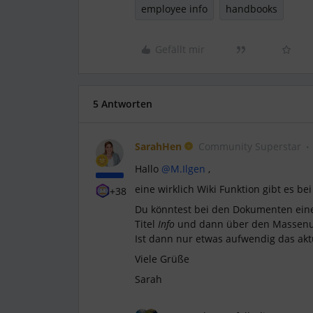
employee info
handbooks
Gefällt mir
5 Antworten
SarahHen
Community Superstar
Hallo ​
@M.Ilgen
,
eine wirklich Wiki Funktion gibt es be
+38
Du könntest bei den Dokumenten einen
Titel
Info
und dann über den Massenup
Ist dann nur etwas aufwendig das aktu
Viele Grüße
Sarah