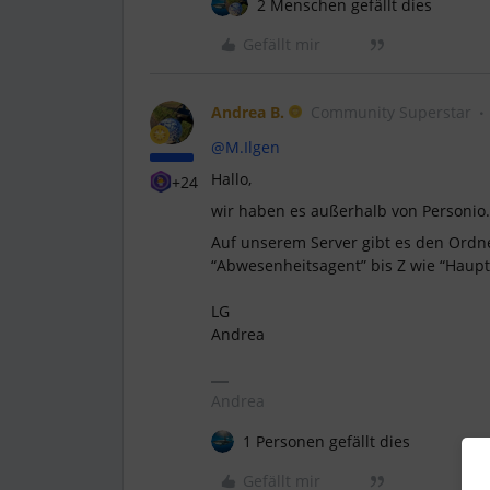
2 Menschen gefällt dies
Gefällt mir
Andrea B.
Community Superstar
@M.Ilgen
Hallo,
+24
wir haben es außerhalb von Personio.
Auf unserem Server gibt es den Ordner
“Abwesenheitsagent” bis Z wie “Haup
LG
Andrea
Andrea
1 Personen gefällt dies
Gefällt mir