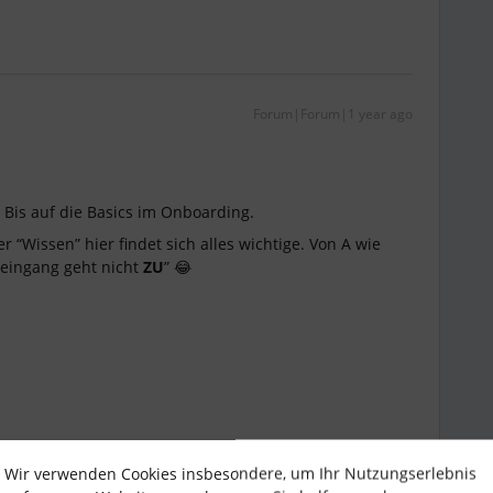
Forum|Forum|1 year ago
 Bis auf die Basics im Onboarding.
 “Wissen” hier findet sich alles wichtige. Von A wie
teingang geht nicht
ZU
” 😂
Wir verwenden Cookies insbesondere, um Ihr Nutzungserlebnis