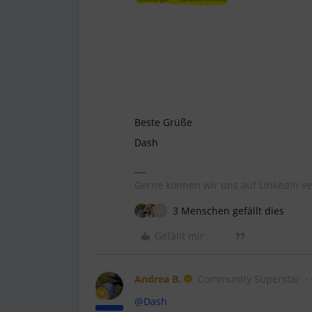
Beste Grüße
Dash
Gerne können wir uns auf LinkedIn ve
3 Menschen gefällt dies
M
Gefällt mir
Andrea B.
Community Superstar
@Dash