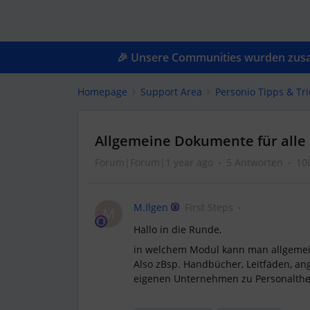
🎉 Unsere Communities wurden zusam
Homepage
Support Area
Personio Tipps & Tri
Allgemeine Dokumente für alle
Forum|Forum|1 year ago
5 Antworten
10
M.Ilgen
First Steps
M
Hallo in die Runde,
in welchem Modul kann man allgemein
Also zBsp. Handbücher, Leitfäden, an
eigenen Unternehmen zu Personalth