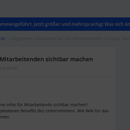
mengeführt. Jetzt größer und mehrsprachig! Was sich änd
cks
Allgemeine Dokumente für alle Mitarbeitenden sichtbar ma
 Mitarbeitenden sichtbar machen
8 Aufrufe
e Infos für Mitarbeitende sichtbar machen?
gebotenen Benefits des Unternehmens. Wie Wiki für das
emen.