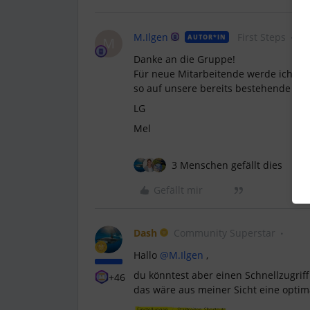
M.Ilgen
First Steps
AUTOR*IN
M
Danke an die Gruppe!
Für neue Mitarbeitende werde ich übe
so auf unsere bereits bestehende Wik
LG
Mel
3 Menschen gefällt dies
Gefällt mir
Dash
Community Superstar
Hallo ​
@M.Ilgen
,
du könntest aber einen Schnellzugrif
+46
das wäre aus meiner Sicht eine optim