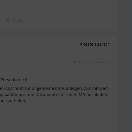
Teilen
Älteste zuerst
Forum|Forum|1 year ago
i Personio nicht.
 Abschnitt für allgemeine Infos anlegen, z.B. mit dem
load/Import die Dokumente für jeden MA hochladen.
ell zu halten.