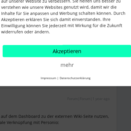
auf unserer Website zu verbessern. Sie helfen uns besser zu
verstehen wie unsere Websites genutzt wird, damit wir die
Inhalte für Sie anpassen und Werbung schalten können. Durch
Forum|Forum|1 year ago
Akzeptieren erklären Sie sich damit einverstanden. Ihre
Einwilligung können Sie jederzeit mit Wirkung für die Zukunft
r das Onboarding einen “Begleitzettel” erstellen und
widerrufen oder ändern.
i-Seite verweisen.
Akzeptieren
mehr
Impressum
|
Datenschutzerklärung
Forum|Forum|1 year ago
f auf dem Dashboard zu der externen Wiki-Seite nutzen,
ale Verknüpfung mit Personio: