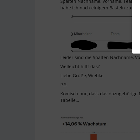
Spalten Nachname, Vorname, Team un
habe ich nach einigem Basteln zumin
Leider sind die Spalten Nachname, Vor
Vielleicht hilft das?
Liebe Grüße, Wiebke
P.S.
Komisch nur, dass das dazugehörige 
Tabelle…