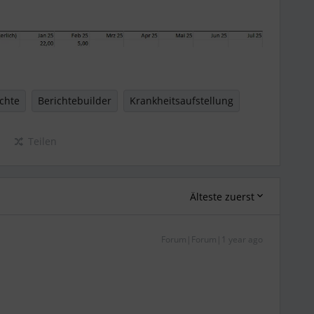
chte
Berichtebuilder
Krankheitsaufstellung
Teilen
Älteste zuerst
Forum|Forum|1 year ago