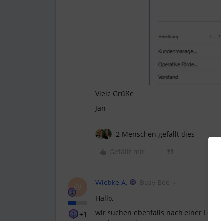
Viele Grüße
Jan
2 Menschen gefällt dies
Gefällt mir
Wiebke A.
Busy Bee
W
Hallo,
wir suchen ebenfalls nach einer Lös
+1