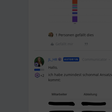
1 Personen gefällt dies
Gefällt mir
JL_HR
Communicator
AUTOR*IN
Hallo,
ich habe zumindest schonmal Ansatzw
+2
kommt: