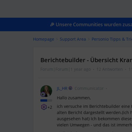
🎉 Unsere Communities wurden zusam
Homepage
Support Area
Personio Tipps & Tri
Berichtebuilder - Übersicht Kra
Forum|Forum|1 year ago
12 Antworten
1
JL_HR
Communicator
Hallo zusammen,
ich versuche im Berichtebuilder eine 
+2
alten Bericht dargestellt werden.(ich 
ausgesehen hat) Ich bekommen diesen 
vielen Umwegen - und das ist immerhi