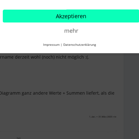
d dann eben die Monate. Mit den neuen Berichten
dest so etwas hier hinbekommen:
Akzeptieren
mehr
Impressum
|
Datenschutzerklärung
name derzeit wohl (noch) nicht möglich :(.
Diagramm ganz andere Werte + Summen liefert, als die