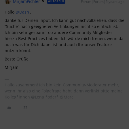
MirjamPichler
Forum|Forum|5 years ago
AUTOR*IN
Hallo
@Dash
,
danke für Deinen Input. Ich kann gut nachvollziehen, dass die
“Suche” nach geeigneten Verlinkungen nicht so einfach ist.
Ich bin sehr gespannt ob andere Community Mitglieder
hierzu Best Practices haben. Ich würde mich freuen, wenn da
auch was für Dich dabei ist und auch Ihr unser Feature
nutzen könnt.
Beste Grüße
Mirjam
Hallo zusammen! Ich bin kein Community-Moderator mehr,
wenn Ihr also eine Folgefrage habt, dann verlinkt bitte meine
Kolleg*innen @Lena *oder* @Marc