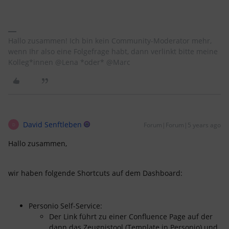
Hallo zusammen! Ich bin kein Community-Moderator mehr,
wenn Ihr also eine Folgefrage habt, dann verlinkt bitte meine
Kolleg*innen @Lena *oder* @Marc
David Senftleben
Forum|Forum|5 years ago
D
Hallo zusammen,
wir haben folgende Shortcuts auf dem Dashboard:
Personio Self-Service:
Der Link führt zu einer Confluence Page auf der
dann das Zeugnistool (Template in Personio) und