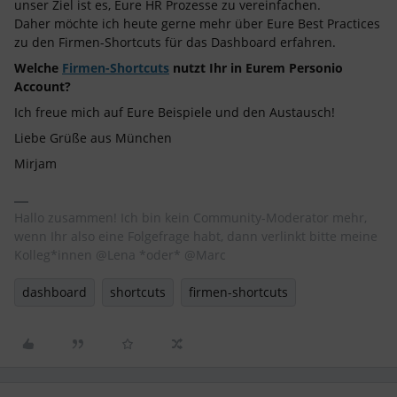
unser Ziel ist es, Eure HR Prozesse zu vereinfachen.
Daher möchte ich heute gerne mehr über Eure Best Practices
zu den Firmen-Shortcuts für das Dashboard erfahren.
Welche
Firmen-Shortcuts
nutzt Ihr in Eurem Personio
Account?
Ich freue mich auf Eure Beispiele und den Austausch!
Liebe Grüße aus München
Mirjam
Hallo zusammen! Ich bin kein Community-Moderator mehr,
wenn Ihr also eine Folgefrage habt, dann verlinkt bitte meine
Kolleg*innen @Lena *oder* @Marc
dashboard
shortcuts
firmen-shortcuts