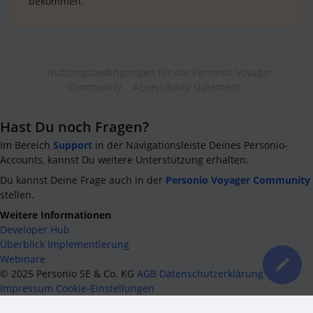
bekommen.
Nutzungsbedingungen für die Personio Voyager
Community
Accessibility statement
Hast Du noch Fragen?
Im Bereich
Support
in der Navigationsleiste Deines Personio-
Accounts, kannst Du weitere Unterstützung erhalten.
Du kannst Deine Frage auch in der
Personio Voyager Community
stellen.
Weitere Informationen
Developer Hub
Überblick Implementierung
Webinare
©
2025
Personio SE & Co. KG
AGB
Datenschutzerklärung
Impressum
Cookie-Einstellungen