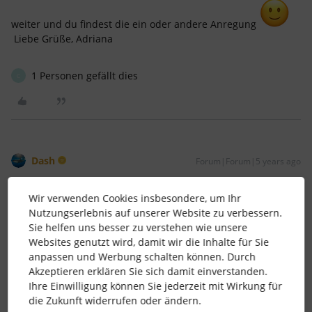
weiter und du findest die ein oder andere Anregung
Liebe Grüße, Adriana
1 Personen gefällt dies
C
Dash
Forum|Forum|5 years ago
Guten Morgen,
Wir verwenden Cookies insbesondere, um Ihr
da stimme ich voll und ganz zu, das macht so natürlich Sinn,
Nutzungserlebnis auf unserer Website zu verbessern.
wenn man Confluence nutzt. Aber das sind alles (sinnvolle)
Sie helfen uns besser zu verstehen wie unsere
interne
Verlinkungen.
Websites genutzt wird, damit wir die Inhalte für Sie
Ich habe auch immer noch die Einrichtung eines Intranet im
anpassen und Werbung schalten können. Durch
Kopf, allerdings scheint mir das irgendwie nicht mehr
Akzeptieren erklären Sie sich damit einverstanden.
zeitgemäß. Confluence wäre da tatsächlich eine moderne
Ihre Einwilligung können Sie jederzeit mit Wirkung für
Alternative, die auch mehr bietet, als nur interne
die Zukunft widerrufen oder ändern.