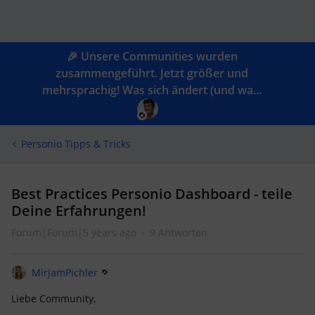
🎉 Unsere Communities wurden
zusammengeführt. Jetzt größer und
mehrsprachig! Was sich ändert (und wa...
Personio Tipps & Tricks
Best Practices Personio Dashboard - teile
Deine Erfahrungen!
Forum|Forum|5 years ago
9 Antworten
MirjamPichler
Liebe Community,