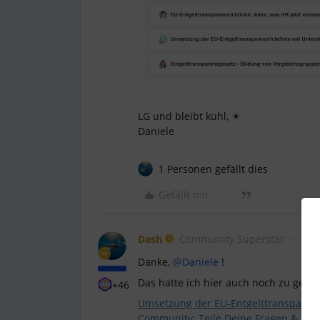
LG und bleibt kühl, ☀
Daniele
1 Personen gefällt dies
Gefällt mir
Dash
Community Superstar
Danke, ​
@Daniele
!
Das hatte ich hier auch noch zu gefu
+46
Umsetzung der EU-Entgelttransparenzr
Community: Teile Deine Fragen & Ide