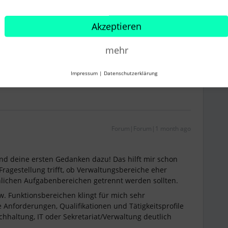
Akzeptieren
mehr
rnetzten: https://www.linkedin.com/in/hmk-personal-ds
Impressum
|
Datenschutzerklärung
Forum|Forum|1 month ago
nd deine ersten Gedanken dazu! Das hilft mir schon
Fragestellung trifft, ob Verwaltungsbereiche eher
lichen Aufgabenbereichen getrennt werden sollten.
. Funktionsbereichen klingt für mich sehr
 Anforderungen, Qualifikationen und Tätigkeitsprofile
hhaltung, IT oder Sekretariat/Verwaltung deutlich