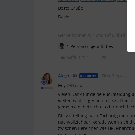
Beste Grüße
David
Gerne können wir uns auf LinkedIn ve
1 Personen gefällt dies
Gefällt mir
Aleyna
First Steps
AUTOR*IN
Hey ​
@Dash
,
vielen Dank für deine Rückmeldung u
weiter, weil es genau unsere aktuelle 
gemeinsam betrachtet oder nach fach
Die Aufteilung nach Fachaufgaben bzw
nachvollziehbar, gerade wenn sich die
zwischen Bereichen wie HR, Finanzbuc
unterscheiden.