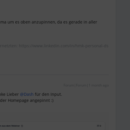
ma um es oben anzupinnen, da es gerade in aller
rnetzten: https://www.linkedin.com/in/hmk-personal-ds
Forum|Forum|1 month ago
ke Lieber ​
@Dash
für den Input.
f der Homepage angepinnt :)