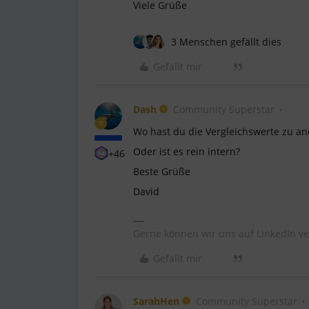
Viele Grüße
3 Menschen gefällt dies
Gefällt mir
Dash
Community Superstar
Wo hast du die Vergleichswerte zu an
Oder ist es rein intern?
+46
Beste Grüße
David
Gerne können wir uns auf LinkedIn ve
Gefällt mir
SarahHen
Community Superstar