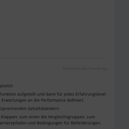
Forum|Forum|1 month ago
esetzt:
Funktion aufgeteilt und dann für jedes Erfahrungslevel
en Erwartungen an die Performance definiert.
 entsprechenden Gehaltsbändern.
r Klappen: zum einen die Vergleichsgruppen, zum
Karrierepfaden und Bedingungen für Beförderungen.