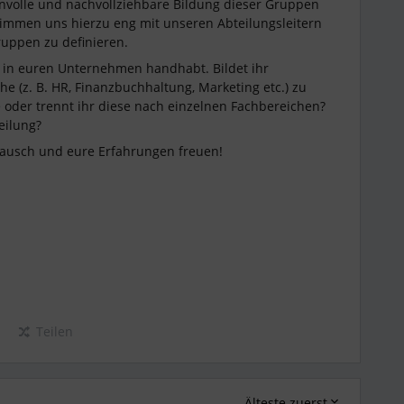
sinnvolle und nachvollziehbare Bildung dieser Gruppen
timmen uns hierzu eng mit unseren Abteilungsleitern
ruppen zu definieren.
s in euren Unternehmen handhabt. Bildet ihr
he (z. B. HR, Finanzbuchhaltung, Marketing etc.) zu
oder trennt ihr diese nach einzelnen Fachbereichen?
teilung?
ausch und eure Erfahrungen freuen!
Teilen
Älteste zuerst