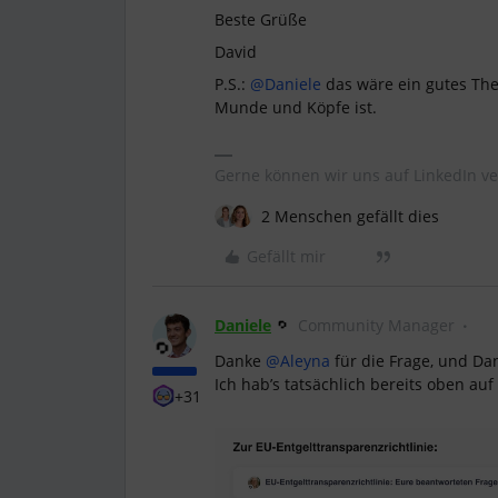
Beste Grüße
David
P.S.: ​
@Daniele
das wäre ein gutes The
Munde und Köpfe ist.
Gerne können wir uns auf LinkedIn ve
2 Menschen gefällt dies
Gefällt mir
Daniele
Community Manager
Danke ​
@Aleyna
für die Frage, und Dan
Ich hab’s tatsächlich bereits oben au
+31