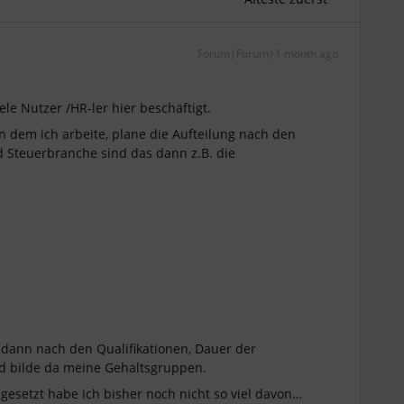
Forum|Forum|1 month ago
le Nutzer /HR-ler hier beschäftigt.
n dem ich arbeite, plane die Aufteilung nach den
d Steuerbranche sind das dann z.B. die
 dann nach den Qualifikationen, Dauer der
 und bilde da meine Gehaltsgruppen.
esetzt habe ich bisher noch nicht so viel davon…