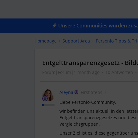
🎉 Unsere Communities wurden zusam
Homepage
Support Area
Personio Tipps & Tri
Entgelttransparenzgesetz - Bil
Forum|Forum|1 month ago
10 Antworten
Aleyna
First Steps
Liebe Personio-Community,
wir befinden uns aktuell in den letzt
Entgelttransparenzgesetzes und besch
Vergleichsgruppen.
Unser Ziel ist es, diese gegenüber u