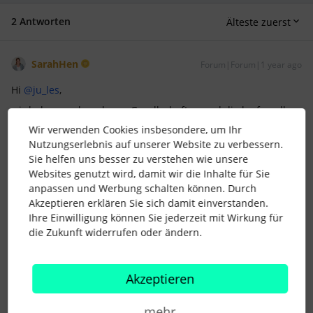
2 Antworten
Älteste zuerst
SarahHen
Forum|Forum|1 year ago
Hi ​
@ju_les
,
wir haben auch mehrere Gesellschaften und die laufen alle
über den selben Vertrag. Dadurch haben sie auch
Wir verwenden Cookies insbesondere, um Ihr
theoretisch Zugriff auf alle add-ons, nutzen aber nicht alles
Nutzungserlebnis auf unserer Website zu verbessern.
für jede. zB die Lohnbuchhaltung ist bei einer Gesellschaft im
Sie helfen uns besser zu verstehen wie unsere
Ausland für uns nicht relevant und dann ignorieren wir das
Websites genutzt wird, damit wir die Inhalte für Sie
einfach da.
anpassen und Werbung schalten können. Durch
Akzeptieren erklären Sie sich damit einverstanden.
Andere Featues die nicht für alle relevant sind, steuern wir
Ihre Einwilligung können Sie jederzeit mit Wirkung für
über die Zugriffsrechte.
die Zukunft widerrufen oder ändern.
Ein zweiter Vertrag wäre für uns in jedem Fall teurer und
unpraktischer geworden, weil wir ja trotzdem alle
Mitarbeitenden in einem System haben wollen.
Akzeptieren
Viele Grüße
Sarah
mehr