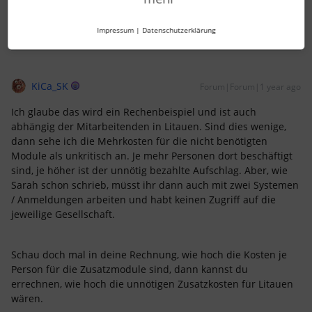
Impressum
|
Datenschutzerklärung
KiCa_SK
Forum|Forum|1 year ago
Ich glaube das wird ein Rechenbeispiel und ist auch
abhängig der Mitarbeitenden in Litauen. Sind dies wenige,
dann sehe ich die Mehrkosten für die nicht benötigten
Module als unkritisch an. Je mehr Personen dort beschäftigt
sind, je höher ist der unnötig bezahlte Aufschlag. Aber, wie
Sarah schon schrieb, müsst ihr dann auch mit zwei Systemen
/ Anmeldungen arbeiten und habt keinen Zugriff auf die
jeweilige Gesellschaft.
Schau doch mal in deine Rechnung, wie hoch die Kosten je
Person für die Zusatzmodule sind, dann kannst du
errechnen, wie hoch die unnötigen Zusatzkosten für Litauen
wären.