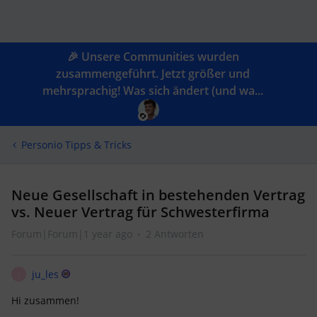
🎉 Unsere Communities wurden
zusammengeführt. Jetzt größer und
mehrsprachig! Was sich ändert (und wa...
Personio Tipps & Tricks
Neue Gesellschaft in bestehenden Vertrag
vs. Neuer Vertrag für Schwesterfirma
Forum|Forum|1 year ago
2 Antworten
ju_les
J
Hi zusammen!