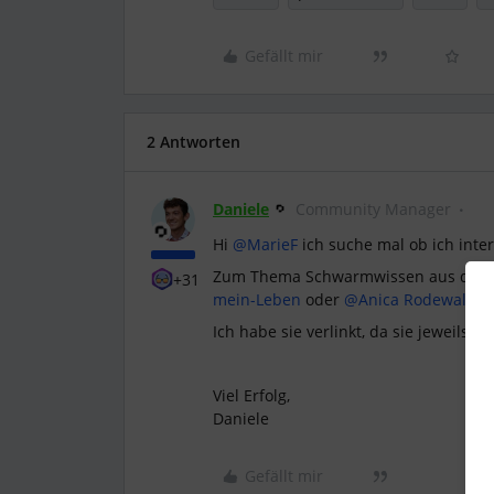
Gefällt mir
2 Antworten
Daniele
Community Manager
Hi ​
@MarieF
ich suche mal ob ich inter
Zum Thema Schwarmwissen aus der Com
+31
mein-Leben
oder
@Anica Rodewald
In
Ich habe sie verlinkt, da sie jeweils d
Viel Erfolg,
Daniele
Gefällt mir