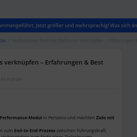
mengeführt. Jetzt größer und mehrsprachig! Was sich änd
cks
Performance-Ziele mit Zielbonus verknüpfen – Erfahrungen &
s verknüpfen – Erfahrungen & Best
69 Aufrufe
Performance-Modul
in Personio und möchten
Ziele mit
gen zum
End-to-End-Prozess
zwischen Führungskraft,
 insbesondere zum Ende eines Zielzeitraums.