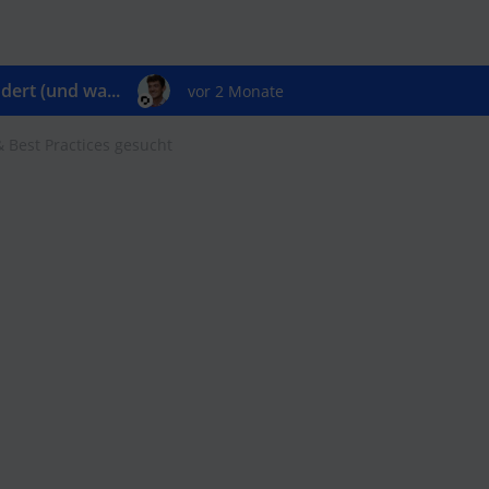
ert (und wa...
vor 2 Monate
 Best Practices gesucht