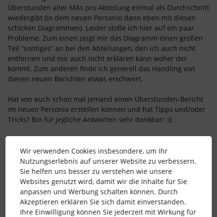
Überstunden aller MAs pro Abteilung einmal als Durchschnitt
wiedergibt (in dem neuen Personio dann eben mit diesen
schicken Diagrammen). Leider stoße ich hier auf ein paar
Probleme. Zum einen zeigt mir das Diagramm einen großen
Teil “sontiges” an bei den Abteilungen, den ich auch nicht
entfernen und mir auch nicht erklären kann woher der
kommt. Zum anderen finde ich generell das Handling von
diesen neuen Berichten etwas erschwert.
Hat von euch schon mal jemand einen Überstunden-Bericht
im neuen Personio erstellen können und hat Tipps und/oder
Tricks? Bin für jegliche Antworten sehr dankbar! :))
Liebe Grüße aus Köln
Wir verwenden Cookies insbesondere, um Ihr
Nicole
Nutzungserlebnis auf unserer Website zu verbessern.
Sie helfen uns besser zu verstehen wie unsere
Websites genutzt wird, damit wir die Inhalte für Sie
berichte
überstunden
überstundenkonto
anpassen und Werbung schalten können. Durch
Akzeptieren erklären Sie sich damit einverstanden.
personio
Ihre Einwilligung können Sie jederzeit mit Wirkung für