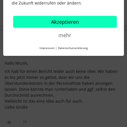
die Zukunft widerrufen oder ändern.
2 Menschen gefällt dies
M
Akzeptieren
mehr
1 Antwort
Impressum
|
Datenschutzerklärung
JL_HR
Forum|Forum|1 year ago
Hallo Nicole,
ich hab für einen Bericht leider auch keine Idee. Wir haben
es bis jetzt immer so gelöst, dass wir uns die
Überstundenkonten in der Personalliste haben anzeigen
lassen. Diese könnte man runterladen und ggf. selbst den
Durchschnitt ausrechnen.
Vielleicht ist das eine Idee auch für euch.
Liebe Grüße