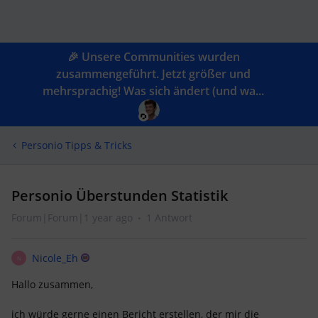
🎉 Unsere Communities wurden
zusammengeführt. Jetzt größer und
mehrsprachig! Was sich ändert (und wa...
Personio Tipps & Tricks
Personio Überstunden Statistik
Forum|Forum|1 year ago
1 Antwort
Nicole_Eh
N
Hallo zusammen,
ich würde gerne einen Bericht erstellen, der mir die