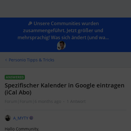
🎉 Unsere Communities wurden
zusammengeführt. Jetzt größer und
mehrsprachig! Was sich ändert (und wa...
Personio Tipps & Tricks
ANSWERED
Spezifischer Kalender in Google eintragen
(iCal Abo)
Forum|Forum|6 months ago
1 Antwort
A_MYTY
Hallo Community,