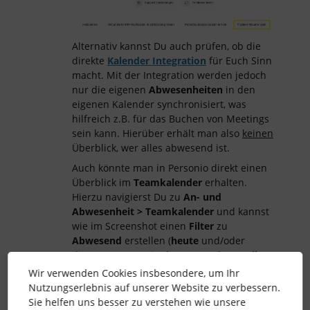
Alternativ kannst Du auch prüfen, ob die
direkte
Kalender Integration
für Euch Sinn
macht. Mit der Integration werden jedoch
nur die eigenen
Abwesenheiten
in den
eigenen Kalender synchronisiert, was
hilfreich z.B. für das Buchen von Meetings
sein kann. Hierüber erhält man also
keinen
Überblick, wer alles abwesend ist.
Auch könnte man in Personio direkt einen
Überblick im
Teamkalender
erhalten.
Hierzu navigierst Du zu
An- und
Abwesenheit > Teamkalender
und kannst
wie im Screenshot einen
Filter
zu
Abwesend
erstellen (
heute
und/oder
diesen Monat). Hier können mehrere
Filter
wie
Abteilung
und
Gesellschaft
Wir verwenden Cookies insbesondere, um Ihr
hinzugefügt werden und die Ansicht kann
Nutzungserlebnis auf unserer Website zu verbessern.
gespeichert werden. Mehr dazu findest Du
Sie helfen uns besser zu verstehen wie unsere