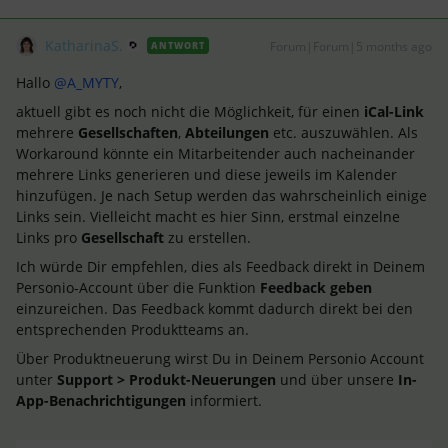
KatharinaS.
Forum|Forum|5 months ago
ANTWORT
Hallo ​
@A_MYTY
,
aktuell gibt es noch nicht die Möglichkeit, für einen
iCal-Link
mehrere
Gesellschaften
,
Abteilungen
etc. auszuwählen. Als
Workaround könnte ein Mitarbeitender auch nacheinander
mehrere Links generieren und diese jeweils im Kalender
hinzufügen. Je nach Setup werden das wahrscheinlich einige
Links sein. Vielleicht macht es hier Sinn, erstmal einzelne
Links pro
Gesellschaft
zu erstellen.
Ich würde Dir empfehlen, dies als Feedback direkt in Deinem
Personio-Account über die Funktion
Feedback geben
einzureichen. Das Feedback kommt dadurch direkt bei den
entsprechenden Produktteams an.
Über Produktneuerung wirst Du in Deinem Personio Account
unter
Support > Produkt-Neuerungen
und über unsere
In-
App-Benachrichtigungen
informiert.