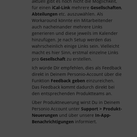
aktuell gibt es noch nicht die Möglichkeit,
für einen
iCal-Link
mehrere
Gesellschaften
,
Abteilungen
etc. auszuwählen. Als
Workaround könnte ein Mitarbeitender
auch nacheinander mehrere Links
generieren und diese jeweils im Kalender
hinzufügen. Je nach Setup werden das
wahrscheinlich einige Links sein. Vielleicht
macht es hier Sinn, erstmal einzelne Links
pro
Gesellschaft
zu erstellen.
Ich würde Dir empfehlen, dies als Feedback
direkt in Deinem Personio-Account über die
Funktion
Feedback geben
einzureichen.
Das Feedback kommt dadurch direkt bei
den entsprechenden Produktteams an.
Über Produktneuerung wirst Du in Deinem
Personio Account unter
Support > Produkt-
Neuerungen
und über unsere
In-App-
Benachrichtigungen
informiert.