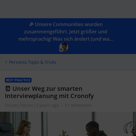
🎉 Unsere Communities wurden
zusammengeführt. Jetzt größer und
mehrsprachig! Was sich ändert (und wa...
Personio Tipps & Tricks
BEST PRACTICE
⏰ Unser Weg zur smarten
Interviewplanung mit Cronofy
Forum|Forum|3 years ago
11 Antworten