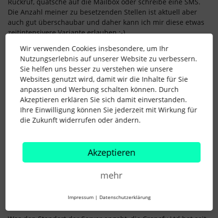
Rückruf, quatsche auf die Mailbox oder schreibe eine SMS.
Die Anzahl meiner zu besetzenden Stellen ist aktuell aber
auch gut überschaubar und daher kann ich mir diese etwas
zeitintensivere Variante erlauben :-)
Wir verwenden Cookies insbesondere, um Ihr
Liebe Grüße
Nutzungserlebnis auf unserer Website zu verbessern.
Julia
Sie helfen uns besser zu verstehen wie unsere
Websites genutzt wird, damit wir die Inhalte für Sie
anpassen und Werbung schalten können. Durch
2 Menschen gefällt dies
Akzeptieren erklären Sie sich damit einverstanden.
Ihre Einwilligung können Sie jederzeit mit Wirkung für
die Zukunft widerrufen oder ändern.
Akzeptieren
Carolin W.
Forum|Forum|3 years ago
C
Hi zusammen,
mehr
klasse
@Carolin W.
, dass ihr auch das Feature Flag mit den
verborgenen Terminen nutzt und so gute Erfahrungen damit
Impressum
|
Datenschutzerklärung
macht. :)