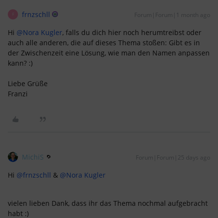
frnzschll
Forum|Forum|1 month ago
F
Hi ​
@Nora Kugler
, falls du dich hier noch herumtreibst oder
auch alle anderen, die auf dieses Thema stoßen: Gibt es in
der Zwischenzeit eine Lösung, wie man den Namen anpassen
kann? :)
Liebe Grüße
Franzi
MichiS
Forum|Forum|25 days ago
Hi ​
@frnzschll
& ​
@Nora Kugler
vielen lieben Dank, dass ihr das Thema nochmal aufgebracht
habt :)