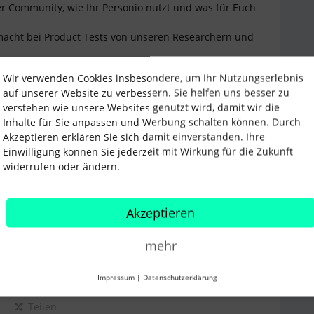
 der Community, wie Ihr Personio nutzt und was für Euch
acht bei Product Tests von unseren Researchern und
alle größeren Produkt-Neuigkeiten werdet Ihr hier
Wir verwenden Cookies insbesondere, um Ihr Nutzungserlebnis
es findet Ihr jetzt unter den
Product Updates im
auf unserer Website zu verbessern. Sie helfen uns besser zu
n unserer Product Update Webinare von Jan 2024 findet
verstehen wie unsere Websites genutzt wird, damit wir die
Inhalte für Sie anpassen und Werbung schalten können. Durch
on den bestehenden Postings im
Product Updates
in
Akzeptieren erklären Sie sich damit einverstanden. Ihre
ar aus technischen Gründen leider nicht möglich.
Einwilligung können Sie jederzeit mit Wirkung für die Zukunft
widerrufen oder ändern.
Akzeptieren
mehr
Impressum
|
Datenschutzerklärung
Teilen