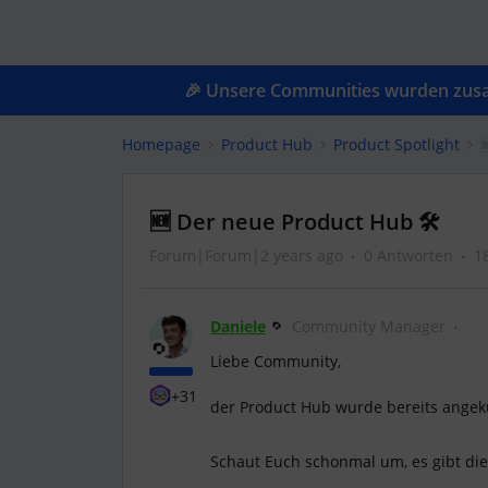
🎉 Unsere Communities wurden zusam
Homepage
Product Hub
Product Spotlight
🆕 Der neue Product Hub 🛠
Forum|Forum|2 years ago
0 Antworten
1
Daniele
Community Manager
Liebe Community,
+31
der Product Hub wurde bereits angekün
Schaut Euch schonmal um, es gibt die