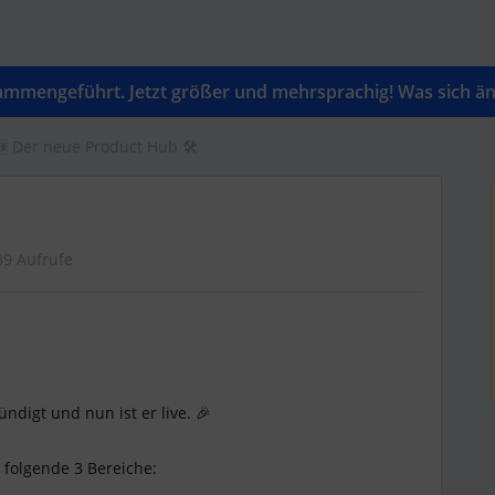
mengeführt. Jetzt größer und mehrsprachig! Was sich änd
🆕 Der neue Product Hub 🛠
89 Aufrufe
digt und nun ist er live. 🎉
 folgende 3 Bereiche: