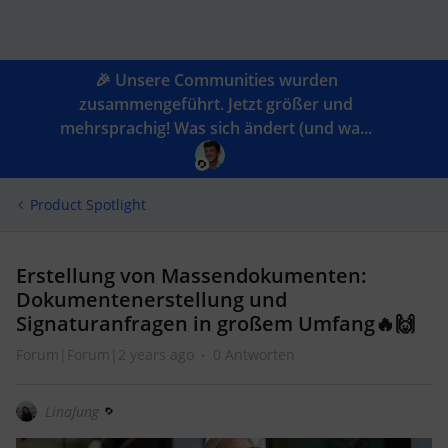
🎉 Unsere Communities wurden
zusammengeführt. Jetzt größer und
mehrsprachig! Was sich ändert (und wa...
Product Spotlight
Erstellung von Massendokumenten:
Dokumentenerstellung und
Signaturanfragen in großem Umfang🔥🙌
Forum|Forum|2 years ago
0 Antworten
LinaJung