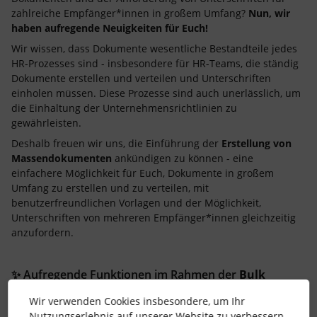
zahlreiche Empfänger*innen in großem Umfang?
Nun, wir
haben aufregende Neuigkeiten für Euch!
Wir wissen, dass Dokumente wesentliche Bestandteile jedes
HR-Prozesses sind - insbesondere für HR-Teams, die ständig
Dokumente erstellen und verteilen und Unterschriften
einholen müssen. Diese Prozesse sind auch unerlässlich, um
die Einhaltung der Unternehmensrichtlinien zu
gewährleisten.
Deshalb freuen wir uns, die Einführung der
Erstellung von
Massendokumenten
ankündigen zu können - eine
einfachere Möglichkeit für Euch, Dokumente in großem
Umfang zu erstellen und zu verteilen, mit
benutzerfreundlichen Vorlagen und der Möglichkeit,
Unterschriften von mehreren Empfänger*innen gleichzeitig
anzufordern.
✨ Aufregende Funktionen im Rahmen der
Bulk
Document Creation:
Wir verwenden Cookies insbesondere, um Ihr
Nutzungserlebnis auf unserer Website zu verbessern.