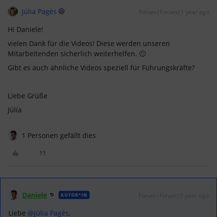
Júlia Pagès
Forum|Forum|1 year ago
Hi Daniele!
vielen Dank für die Videos! Diese werden unseren
Mitarbeitenden sicherlich weiterhelfen. 🙂
Gibt es auch ähnliche Videos speziell für Führungskräfte?
Liebe Grüße
Júlia
1 Personen gefällt dies
Daniele
Forum|Forum|1 year ago
AUTOR*IN
Liebe ​
@Júlia Pagès
,