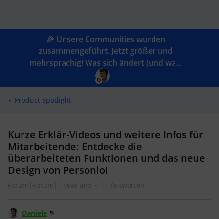
🎉 Unsere Communities wurden
zusammengeführt. Jetzt größer und
mehrsprachig! Was sich ändert (und wa...
Product Spotlight
Kurze Erklär-Videos und weitere Infos für
Mitarbeitende: Entdecke die
überarbeiteten Funktionen und das neue
Design von Personio!
Forum|Forum|1 year ago
11 Antworten
Daniele