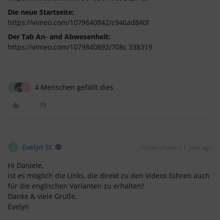
Die neue Startseite:
https://vimeo.com/1079840842/c946ad840f
Der Tab An- and Abwesenheit:
https://vimeo.com/1079840892/708c 338319
4 Menschen gefällt dies
E
K
Evelyn St.
Forum|Forum|1 year ago
E
Hi Daniele,
ist es möglich die Links, die direkt zu den Videos führen auch
für die englischen Varianten zu erhalten?
Danke & viele Grüße,
Evelyn