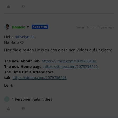
Daniele
Forum|Forum|1 year ago
AUTOR*IN
Liebe ​
@Evelyn St.
,
Na klaro 😊
Hier die direkten Links zu den einzelnen Videos auf Englisch:
The new About Tab
:
https://vimeo.com/1079736184
The new Home page
:
https://vimeo.com/1079736210
The Time Off & Attendance
tab
:
https://vimeo.com/1079736243
LG ☀️
1 Personen gefällt dies
E