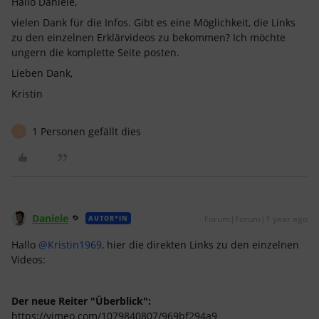
Hallo Daniele,
vielen Dank für die Infos. Gibt es eine Möglichkeit, die Links
zu den einzelnen Erklärvideos zu bekommen? Ich möchte
ungern die komplette Seite posten.
Lieben Dank,
Kristin
1 Personen gefällt dies
T
Daniele
Forum|Forum|1 year ago
AUTOR*IN
Hallo ​
@Kristin1969
, hier die direkten Links zu den einzelnen
Videos:
Der neue Reiter "Überblick":
https://vimeo.com/1079840807/969bf294a9