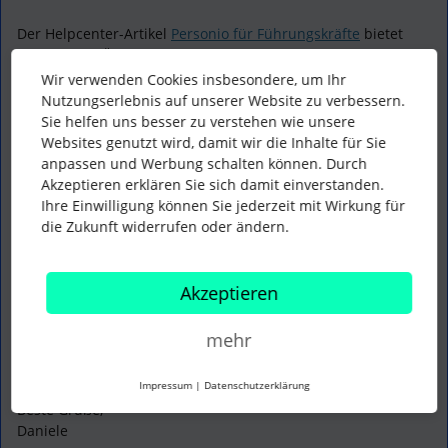
Der Helpcenter-Artikel
Personio für Führungskräfte
bietet
einen guten Überblick über die Funktionen für
Führungskräfte: Genehmigungen von Anfragen, Berichte
Wir verwenden Cookies insbesondere, um Ihr
erstellen, Recruiting usw.)
Nutzungserlebnis auf unserer Website zu verbessern.
Sie helfen uns besser zu verstehen wie unsere
An sich gibt es momentan keine Videos, die das neue Design
Websites genutzt wird, damit wir die Inhalte für Sie
speziell für Führungskräfte darstellen. Dafür gibt es
anpassen und Werbung schalten können. Durch
Artikel+Videos
für Admins
und
für alle Mitarbeitende
(egal
Akzeptieren erklären Sie sich damit einverstanden.
ob Führungskraft oder nicht):
Ihre Einwilligung können Sie jederzeit mit Wirkung für
Für Admins:
Personio neu gedacht: Begleiten Sie uns in eine
die Zukunft widerrufen oder ändern.
neue Ära der HR-Produktivität
Für Mitarbeitende 🆕:
Ein neues Personio für Mitarbeitende:
Willkommen in der Zukunft der HR-Exzellenz!
Akzeptieren
mehr
Falls diese nicht ausreichen sollten, gebe mir gerne Bescheid
(inkl. Begründung) dann kann ich das an unser Video-Team
weitergeben ☀️
Impressum
|
Datenschutzerklärung
Beste Grüße,
Daniele​​