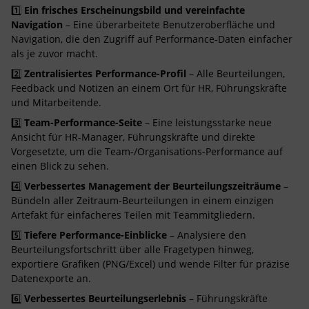
1️⃣
Ein frisches Erscheinungsbild und vereinfachte
Navigation
– Eine überarbeitete Benutzeroberfläche und
Navigation, die den Zugriff auf Performance-Daten einfacher
als je zuvor macht.
2️⃣
Zentralisiertes Performance-Profil
– Alle Beurteilungen,
Feedback und Notizen an einem Ort für HR, Führungskräfte
und Mitarbeitende.
3️⃣
Team-Performance-Seite
– Eine leistungsstarke neue
Ansicht für HR-Manager, Führungskräfte und direkte
Vorgesetzte, um die Team-/Organisations-Performance auf
einen Blick zu sehen.
4️⃣
Verbessertes Management der Beurteilungszeiträume
–
Bündeln aller Zeitraum-Beurteilungen in einem einzigen
Artefakt für einfacheres Teilen mit Teammitgliedern.
5️⃣
Tiefere Performance-Einblicke
– Analysiere den
Beurteilungsfortschritt über alle Fragetypen hinweg,
exportiere Grafiken (PNG/Excel) und wende Filter für präzise
Datenexporte an.
6️⃣
Verbessertes Beurteilungserlebnis
– Führungskräfte