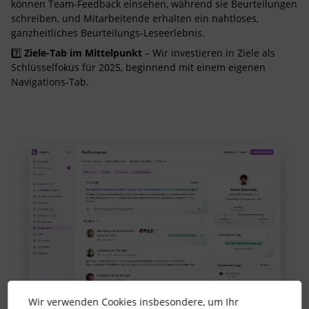
können Team-Feedback einsehen, während sie Beurteilungen
schreiben, und Mitarbeitende erhalten ein nahtloses,
ganzheitliches Beurteilungs-Leseerlebnis.
7️⃣
Ziele-Tab im Mittelpunkt
– Wir investieren in Ziele als
Schlüsselfokus für 2025, beginnend mit einem eigenen
Navigations-Tab.
Wir verwenden Cookies insbesondere, um Ihr