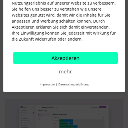
Nutzungserlebnis auf unserer Website zu verbessern.
Sie helfen uns besser zu verstehen wie unsere
💡 Warum diese Änderungen wichtig sind
Websites genutzt wird, damit wir die Inhalte für Sie
anpassen und Werbung schalten können. Durch
Akzeptieren erklären Sie sich damit einverstanden.
Diese Updates sollen das Performance-Management
Ihre Einwilligung können Sie jederzeit mit Wirkung für
intuitiver und effizienter gestalten und Dir ermöglichen:
die Zukunft widerrufen oder ändern.
- Beurteilungen auf Deine Weise durchzuführen und
umsetzbare Erkenntnisse zu gewinnen.
- Führungskräfte beim Verfassen fairer, objektiver
Akzeptieren
Rückmeldungen zu unterstützen.
mehr
- Mitarbeitende zu befähigen, ihre Entwicklung selbst in die
Hand zu nehmen.
Impressum
|
Datenschutzerklärung
- Strategische, datengestützte Talentgespräche zu führen.