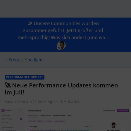
🎉 Unsere Communities wurden
zusammengeführt. Jetzt größer und
mehrsprachig! Was sich ändert (und wa...
Product Spotlight
PERFORMANCE UPDATE
🚀 Neue Performance-Updates kommen
im Juli!
Forum|Forum|1 year ago
1 Antwort