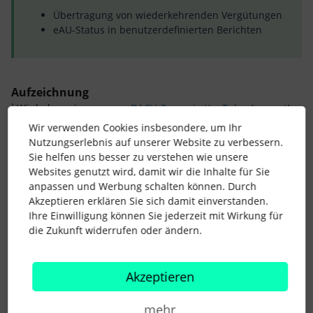
Übertragung von wiederkehrenden Vergütungen
eAU-Status in benutzerdefinierten Berichten
Aufzeichnung
ℹ️
Wir haben einen neuen
DACH-Personio-YouTube-Account
!
Am besten abonniert Ihr diesen direkt, um immer auf dem
Wir verwenden Cookies insbesondere, um Ihr
Laufenden zu bleiben und als Erstes über die neuesten
Nutzungserlebnis auf unserer Website zu verbessern.
Aufzeichnungen informiert zu werden.
Sie helfen uns besser zu verstehen wie unsere
Websites genutzt wird, damit wir die Inhalte für Sie
anpassen und Werbung schalten können. Durch
Frage aus dem PPU:
Akzeptieren erklären Sie sich damit einverstanden.
Ihre Einwilligung können Sie jederzeit mit Wirkung für
Wir haben innerhalb der Abwesenheit Krankheiten,
die Zukunft widerrufen oder ändern.
mehrere Krankheiten hinterlegt, z.B. Krank ohne
Lohnfortzahlung und Krank. Leider kann ich derzeit nur
eine Abwesenheitsart auswählen. Wichtig wäre aber,
Akzeptieren
dass alle Abwesenheitstage des Typs "Krankheit"
zusammen gezahlt werden. Oder mache ich was
falsch?
mehr