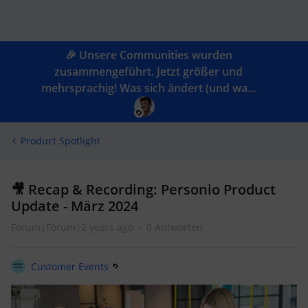
🎉 Unsere Communities wurden
zusammengeführt. Jetzt größer und
mehrsprachig! Was sich ändert (und wa...
Product Spotlight
🎥 Recap & Recording: Personio Product
Update - März 2024
Forum|Forum|2 years ago
0 Antworten
Customer Events