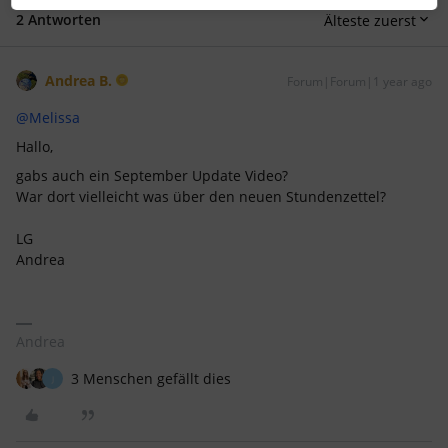
2 Antworten
Älteste zuerst
Andrea B.
Forum|Forum|1 year ago
@Melissa
Hallo,
gabs auch ein September Update Video?
War dort vielleicht was über den neuen Stundenzettel?
LG
Andrea
Andrea
3 Menschen gefällt dies
J