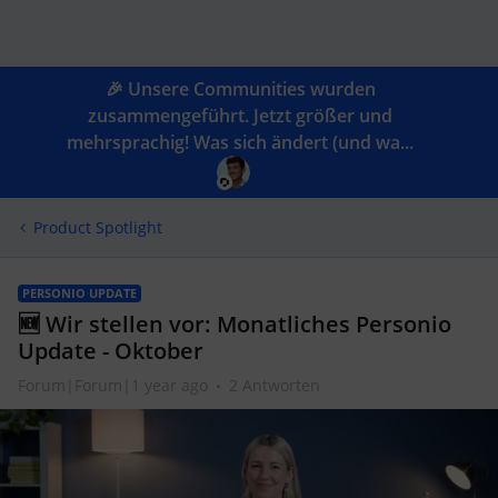
🎉 Unsere Communities wurden
zusammengeführt. Jetzt größer und
mehrsprachig! Was sich ändert (und wa...
Product Spotlight
PERSONIO UPDATE
🆕 Wir stellen vor: Monatliches Personio
Update - Oktober
Forum|Forum|1 year ago
2 Antworten