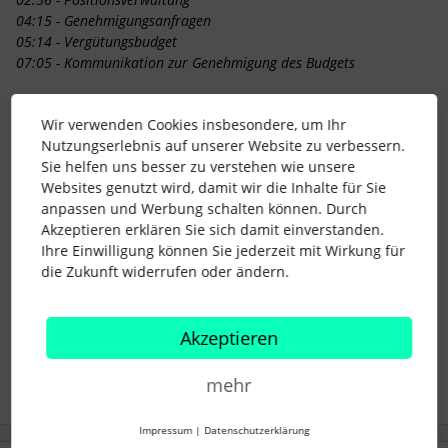
04:15 - Genehmigungsanfragen
05:14 - Vergütungsbudget
07:05 - Kommunikation zur Genehmigung des Budgets
Bei Fragen, meldet Euch gerne in den Kommentaren! Wir
Wir verwenden Cookies insbesondere, um Ihr
werden sie direkt hier oder in einem der zukünftigen Videos
Nutzungserlebnis auf unserer Website zu verbessern.
beantworten. Bleibt gespannt! 🚀
Sie helfen uns besser zu verstehen wie unsere
Beste Grüße,
Websites genutzt wird, damit wir die Inhalte für Sie
Melissa und das Personio Voyager Team
anpassen und Werbung schalten können. Durch
Akzeptieren erklären Sie sich damit einverstanden.
Ihre Einwilligung können Sie jederzeit mit Wirkung für
Video
Produkt Update
Personio Produkt Update
die Zukunft widerrufen oder ändern.
Oktober
On Demand
Produktneuheiten
Akzeptieren
11 Menschen gefällt dies
mehr
Impressum
|
Datenschutzerklärung