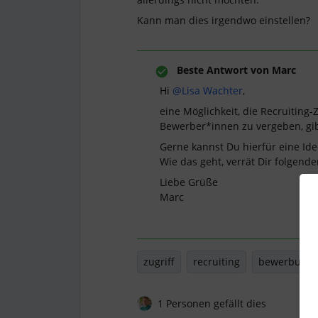
Kann man dies irgendwo einstellen?
Beste Antwort von
Marc
Hi
@Lisa Wachter
,
eine Möglichkeit, die Recruiting-
Bewerber*innen zu vergeben, gibt
Gerne kannst Du hierfür eine Id
Wie das geht, verrät Dir folgender
Liebe Grüße
Marc
zugriff
recruiting
bewerbung
1 Personen gefällt dies