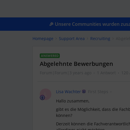
🎉 Unsere Communities wurden zusam
Homepage
Support Area
Recruiting
Abgele
ANSWERED
Abgelehnte Bewerbungen
Forum|Forum|3 years ago
1 Antwort
120 
Lisa Wachter
First Steps
L
Hallo zusammen,
gibt es die Möglichkeit, dass die Fa
können?
Derzeit können die Fachverantwortli
allerdings nicht möchten.