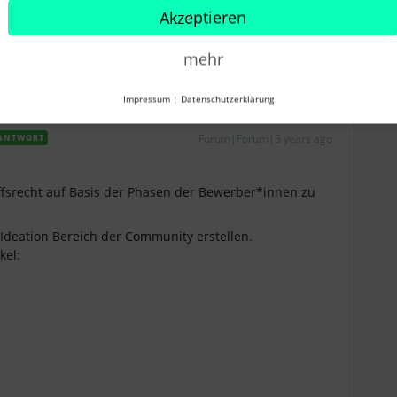
Teilen
Akzeptieren
mehr
Impressum
|
Datenschutzerklärung
Forum|Forum|3 years ago
ANTWORT
iffsrecht auf Basis der Phasen der Bewerber*innen zu
 Ideation Bereich der Community erstellen.
kel: