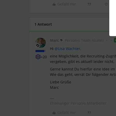
Gefällt mir
1 Antwort
Marc
Personio Team Alumni
Hi
@Lisa Wachter
,
eine Möglichkeit, die Recruiting-Zugr
+20
vergeben, gibt es aktuell leider nicht.
Gerne kannst Du hierfür eine Idee im
Wie das geht, verrät Dir folgender Arti
Liebe Grüße
Marc
Ehemaliger Personio Mitarbeiter
Gefällt mir