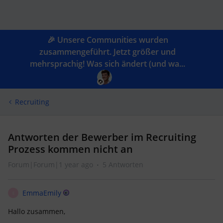
🎉 Unsere Communities wurden
zusammengeführt. Jetzt größer und
mehrsprachig! Was sich ändert (und wa...
Recruiting
Antworten der Bewerber im Recruiting
Prozess kommen nicht an
Forum|Forum|1 year ago
5 Antworten
EmmaEmily
E
Hallo zusammen,