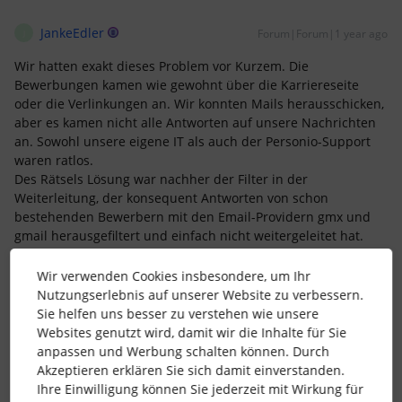
JankeEdler
Forum|Forum|1 year ago
J
Wir hatten exakt dieses Problem vor Kurzem. Die
Bewerbungen kamen wie gewohnt über die Karriereseite
oder die Verlinkungen an. Wir konnten Mails herausschicken,
aber es kamen nicht alle Antworten auf unsere Nachrichten
an. Sowohl unsere eigene IT als auch der Personio-Support
waren ratlos.
Des Rätsels Lösung war nachher der Filter in der
Weiterleitung, der konsequent Antworten von schon
bestehenden Bewerbern mit den Email-Providern gmx und
gmail herausgefiltert und einfach nicht weitergeleitet hat.
Die IT hat dann sämtliche Filter herausgenommen. Jetzt muss
Wir verwenden Cookies insbesondere, um Ihr
ich zwar mehr Spam aus den zuzuweisenden Nachrichten
Nutzungserlebnis auf unserer Website zu verbessern.
löschen, aber es kommen wieder alle Nachrichten der
Sie helfen uns besser zu verstehen wie unsere
Bewerbenden an.
Websites genutzt wird, damit wir die Inhalte für Sie
anpassen und Werbung schalten können. Durch
1 Personen gefällt dies
Akzeptieren erklären Sie sich damit einverstanden.
Ihre Einwilligung können Sie jederzeit mit Wirkung für