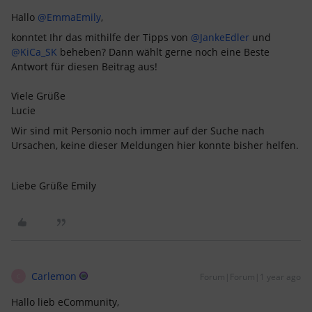
Hallo ​
@EmmaEmily
,
konntet Ihr das mithilfe der Tipps von ​
@JankeEdler
und ​
@KiCa_SK
beheben? Dann wählt gerne noch eine Beste
Antwort für diesen Beitrag aus!
Viele Grüße
Lucie
Wir sind mit Personio noch immer auf der Suche nach
Ursachen, keine dieser Meldungen hier konnte bisher helfen.
Liebe Grüße Emily
Carlemon
Forum|Forum|1 year ago
C
Hallo lieb eCommunity,