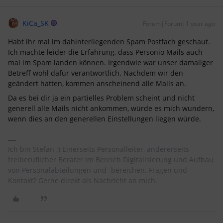
KiCa_SK
Forum|Forum|1 year ago
Habt ihr mal im dahinterliegenden Spam Postfach geschaut.
Ich machte leider die Erfahrung, dass Personio Mails auch
mal im Spam landen können. Irgendwie war unser damaliger
Betreff wohl dafür verantwortlich. Nachdem wir den
geändert hatten, kommen anscheinend alle Mails an.
Da es bei dir ja ein partielles Problem scheint und nicht
generell alle Mails nicht ankommen, würde es mich wundern,
wenn dies an den generellen Einstellungen liegen würde.
Ich bin Stefan ;) Einerseits Personalleiter, andererseits
freiberuflicher Berater im Bereich Digitalisierung und Aufbau
von Personalabteilungen und -bereichen. Fragen und
Kontakt? Gerne direkt als Nachricht an mich.