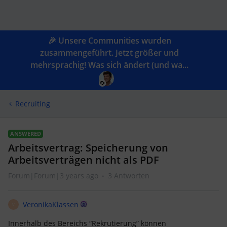
🎉 Unsere Communities wurden
zusammengeführt. Jetzt größer und
mehrsprachig! Was sich ändert (und wa...
Recruiting
ANSWERED
Arbeitsvertrag: Speicherung von
Arbeitsverträgen nicht als PDF
Forum|Forum|3 years ago
3 Antworten
VeronikaKlassen
V
Innerhalb des Bereichs “Rekrutierung” können