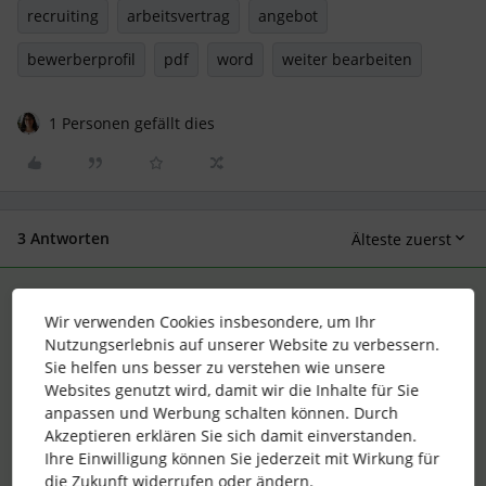
recruiting
arbeitsvertrag
angebot
bewerberprofil
pdf
word
weiter bearbeiten
1 Personen gefällt dies
3 Antworten
Älteste zuerst
Andrea Mendoza
Forum|Forum|3 years ago
ANTWORT
Wir verwenden Cookies insbesondere, um Ihr
Nutzungserlebnis auf unserer Website zu verbessern.
Liebe
@VeronikaKlassen
,
Sie helfen uns besser zu verstehen wie unsere
herzlich willkommen in die Community 🤩. Wir freuen uns
Websites genutzt wird, damit wir die Inhalte für Sie
sehr über Deinen ersten Beitrag!
anpassen und Werbung schalten können. Durch
Wie Du bereits erwähnst, ist es momentan nur möglich
Akzeptieren erklären Sie sich damit einverstanden.
Verträge innerhalb des Angebotsprozesses in Recruiting als
Ihre Einwilligung können Sie jederzeit mit Wirkung für
PDF zu speichern. Der einzige Workaround hierfür wäre das
die Zukunft widerrufen oder ändern.