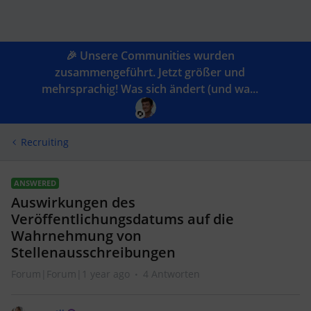
🎉 Unsere Communities wurden
zusammengeführt. Jetzt größer und
mehrsprachig! Was sich ändert (und wa...
Recruiting
ANSWERED
Auswirkungen des
Veröffentlichungsdatums auf die
Wahrnehmung von
Stellenausschreibungen
Forum|Forum|1 year ago
4 Antworten