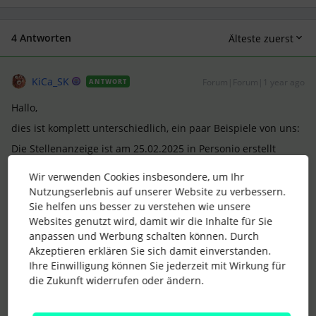
4 Antworten
Älteste zuerst
KiCa_SK
Forum|Forum|1 year ago
ANTWORT
Hallo,
dies ist komplett unterschiedlich, ein paar Beispiele von uns:
Die Stellenanzeige ist am 25.02.2025 in Personio erstellt
worden:
Wir verwenden Cookies insbesondere, um Ihr
Folgende Daten werden auf den Plattformen angezeigt:
Nutzungserlebnis auf unserer Website zu verbessern.
Stepstone: vor einer Woche
Sie helfen uns besser zu verstehen wie unsere
Websites genutzt wird, damit wir die Inhalte für Sie
Gastrocareer (zusätzlich separat gebuchte Plattform):
anpassen und Werbung schalten können. Durch
25.02.2025
Akzeptieren erklären Sie sich damit einverstanden.
Ideed: ohne Datum
Ihre Einwilligung können Sie jederzeit mit Wirkung für
Linked In: vor 3 Monaten
die Zukunft widerrufen oder ändern.
Karriereseite: ohne