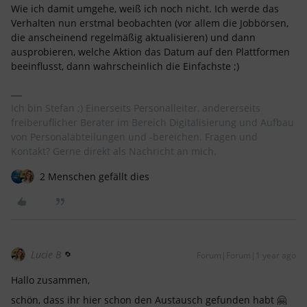
Wie ich damit umgehe, weiß ich noch nicht. Ich werde das
Verhalten nun erstmal beobachten (vor allem die Jobbörsen,
die anscheinend regelmäßig aktualisieren) und dann
ausprobieren, welche Aktion das Datum auf den Plattformen
beeinflusst, dann wahrscheinlich die Einfachste ;)
Ich bin Stefan ;) Einerseits Personalleiter, andererseits
freiberuflicher Berater im Bereich Digitalisierung und Aufbau
von Personalabteilungen und -bereichen. Fragen und
Kontakt? Gerne direkt als Nachricht an mich.
2 Menschen gefällt dies
Lucie B
Forum|Forum|1 year ago
Hallo zusammen,
schön, dass ihr hier schon den Austausch gefunden habt 🤗