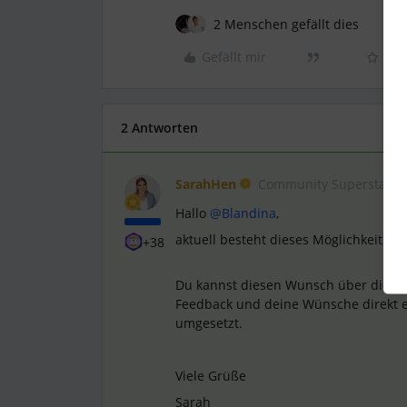
2 Menschen gefällt dies
Gefällt mir
2 Antworten
SarahHen
Community Superstar
Hallo
@Blandina
,
aktuell besteht dieses Möglichkeit no
+38
Du kannst diesen Wunsch über die
Fe
Feedback und deine Wünsche direkt e
umgesetzt.
Viele Grüße
Sarah