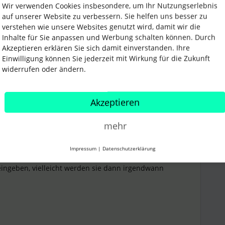
Wir verwenden Cookies insbesondere, um Ihr Nutzungserlebnis
auf unserer Website zu verbessern. Sie helfen uns besser zu
verstehen wie unsere Websites genutzt wird, damit wir die
Teilen
Inhalte für Sie anpassen und Werbung schalten können. Durch
Akzeptieren erklären Sie sich damit einverstanden. Ihre
Einwilligung können Sie jederzeit mit Wirkung für die Zukunft
widerrufen oder ändern.
Älteste zuerst
Akzeptieren
Forum|Forum|1 year ago
ANTWORT
mehr
ch nicht.
Impressum
|
Datenschutzerklärung
edback-Funktion im Account
teilen. Hier kannst du dein
ingeben, vielleicht werden sie dann irgendwann