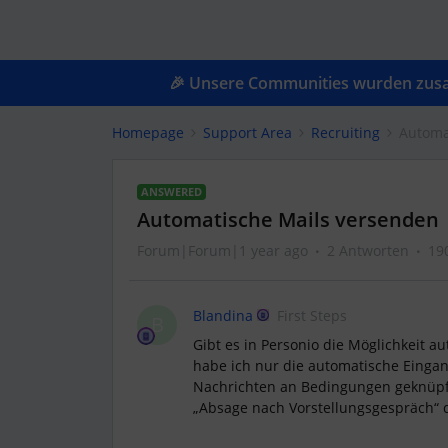
🎉 Unsere Communities wurden zusam
Homepage
Support Area
Recruiting
Automa
ANSWERED
Automatische Mails versenden
Forum|Forum|1 year ago
2 Antworten
19
Blandina
First Steps
B
Gibt es in Personio die Möglichkeit a
habe ich nur die automatische Eingan
Nachrichten an Bedingungen geknüpft
„Absage nach Vorstellungsgespräch“ di