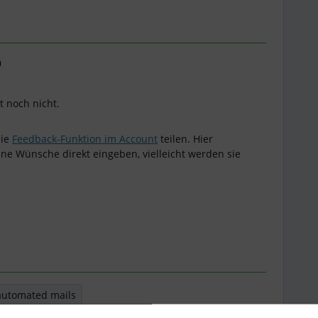
n
it noch nicht.
die
Feedback-Funktion im Account
teilen. Hier
ne Wünsche direkt eingeben, vielleicht werden sie
automated mails