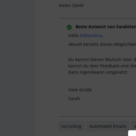
Vielen Dank!
Beste Antwort von
SarahHe
Hallo
@Blandina
,
aktuell besteht dieses Möglichke
Du kannst diesen Wunsch über 
kannst du dein Feedback und dei
dann irgendwann umgesetzt.
Viele Grüße
Sarah
recruiting
Automated Emails