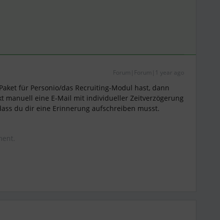
Forum|Forum|1 year ago
ket für Personio/das Recruiting-Modul hast, dann
t manuell eine E-Mail mit individueller Zeitverzögerung
 dass du dir eine Erinnerung aufschreiben musst.
ment.