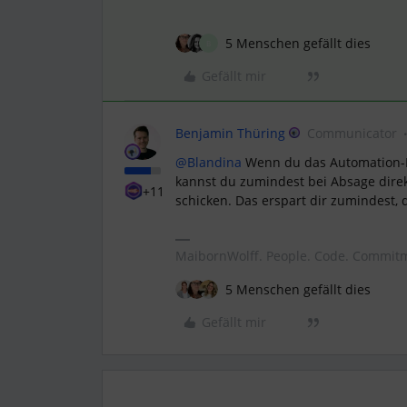
5 Menschen gefällt dies
B
Gefällt mir
Benjamin Thüring
Communicator
@Blandina
Wenn du das Automation-Pa
kannst du zumindest bei Absage direk
+11
schicken. Das erspart dir zumindest,
MaibornWolff. People. Code. Commit
5 Menschen gefällt dies
Gefällt mir