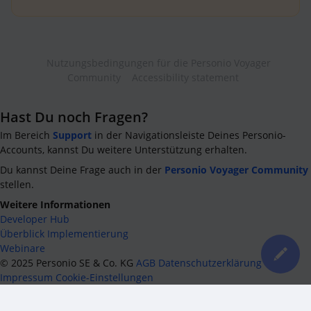
Nutzungsbedingungen für die Personio Voyager
Community
Accessibility statement
Hast Du noch Fragen?
Im Bereich
Support
in der Navigationsleiste Deines Personio-
Accounts, kannst Du weitere Unterstützung erhalten.
Du kannst Deine Frage auch in der
Personio Voyager Community
stellen.
Weitere Informationen
Developer Hub
Überblick Implementierung
Webinare
©
2025
Personio SE & Co. KG
AGB
Datenschutzerklärung
Impressum
Cookie-Einstellungen