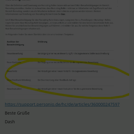
https://support.personio.de/hc/de/articles/360000247597
Beste Grüße
Dash