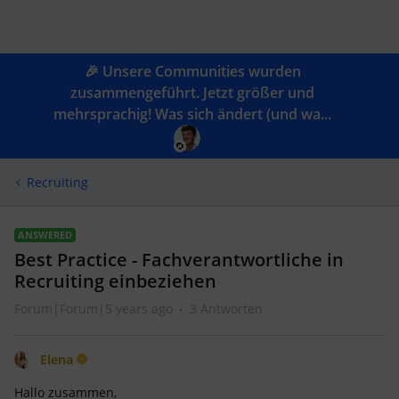
🎉 Unsere Communities wurden
zusammengeführt. Jetzt größer und
mehrsprachig! Was sich ändert (und wa...
Recruiting
ANSWERED
Best Practice - Fachverantwortliche in
Recruiting einbeziehen
Forum|Forum|5 years ago
3 Antworten
Elena
Hallo zusammen,