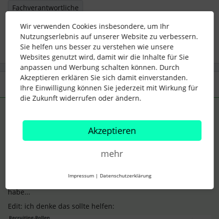
Fachverantwortliche
Wir verwenden Cookies insbesondere, um Ihr
2 Menschen gefällt dies
Nutzungserlebnis auf unserer Website zu verbessern.
Sie helfen uns besser zu verstehen wie unsere
Websites genutzt wird, damit wir die Inhalte für Sie
anpassen und Werbung schalten können. Durch
Akzeptieren erklären Sie sich damit einverstanden.
3 Antworten
Älteste zuerst
Ihre Einwilligung können Sie jederzeit mit Wirkung für
die Zukunft widerrufen oder ändern.
Dash
Forum|Forum|5 years ago
ANTWORT
Akzeptieren
Hallo
@Elena
,
der Ablauf sieht bei uns ähnlich aus mit dem Feedback,
mehr
allerdings bekomme ich immer eine E-Mail von Personio,
sobald die Angefragten dieses eingegeben haben.
Impressum
|
Datenschutzerklärung
Ich finde gerade leider nur auch nicht, wo ich das eingestellt
habe...
Edit: ich denke das sollte helfen: