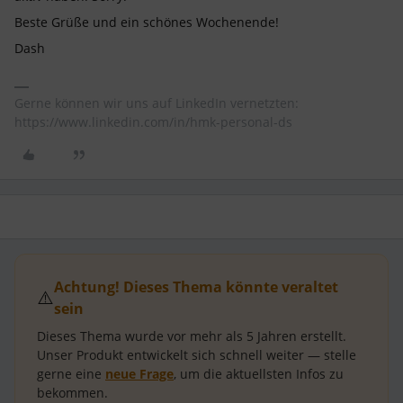
Beste Grüße und ein schönes Wochenende!
Dash
Gerne können wir uns auf LinkedIn vernetzten:
https://www.linkedin.com/in/hmk-personal-ds
Achtung! Dieses Thema könnte veraltet
⚠️
sein
Dieses Thema wurde vor mehr als
5 Jahren
erstellt.
Unser Produkt entwickelt sich schnell weiter — stelle
gerne eine
neue Frage
, um die aktuellsten Infos zu
bekommen.