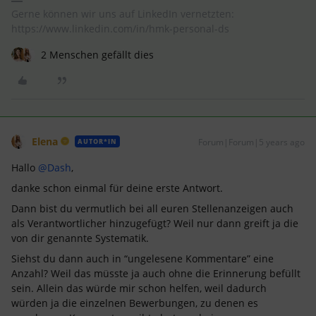
Gerne können wir uns auf LinkedIn vernetzten:
https://www.linkedin.com/in/hmk-personal-ds
2 Menschen gefällt dies
Elena
Forum|Forum|5 years ago
AUTOR*IN
Hallo
@Dash
,
danke schon einmal für deine erste Antwort.
Dann bist du vermutlich bei all euren Stellenanzeigen auch
als Verantwortlicher hinzugefügt? Weil nur dann greift ja die
von dir genannte Systematik.
Siehst du dann auch in “ungelesene Kommentare” eine
Anzahl? Weil das müsste ja auch ohne die Erinnerung befüllt
sein. Allein das würde mir schon helfen, weil dadurch
würden ja die einzelnen Bewerbungen, zu denen es