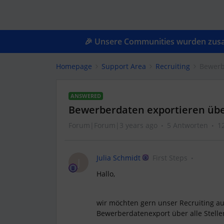
🎉 Unsere Communities wurden zusam
Homepage
Support Area
Recruiting
Bewerbe
ANSWERED
Bewerberdaten exportieren über
Forum|Forum|3 years ago
5 Antworten
1
Julia Schmidt
First Steps
J
Hallo,
wir möchten gern unser Recruiting a
Bewerberdatenexport über alle Stelle