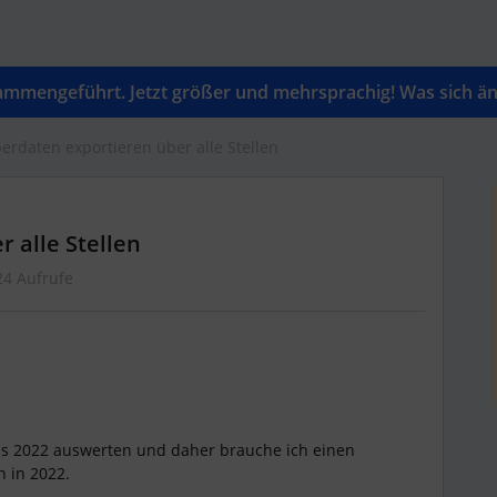
mengeführt. Jetzt größer und mehrsprachig! Was sich änd
rdaten exportieren über alle Stellen
 alle Stellen
24 Aufrufe
us 2022 auswerten und daher brauche ich einen
n in 2022.