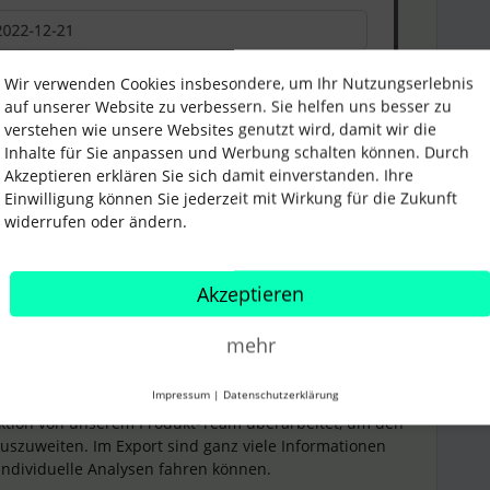
Wir verwenden Cookies insbesondere, um Ihr Nutzungserlebnis
auf unserer Website zu verbessern. Sie helfen uns besser zu
verstehen wie unsere Websites genutzt wird, damit wir die
Inhalte für Sie anpassen und Werbung schalten können. Durch
Akzeptieren erklären Sie sich damit einverstanden. Ihre
Einwilligung können Sie jederzeit mit Wirkung für die Zukunft
widerrufen oder ändern.
Akzeptieren
mehr
Impressum
|
Datenschutzerklärung
s zu einem Zeitraum von maximal 12 Monaten
nktion von unserem Produkt-Team überarbeitet, um den
uszuweiten. Im Export sind ganz viele Informationen
e individuelle Analysen fahren können.