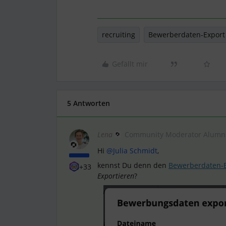
recruiting
Bewerberdaten-Export
Gefällt mir
5 Antworten
Lena
Community Moderator Alumn
Hi
@Julia Schmidt
,
kennst Du denn den
Bewerberdaten-E
+33
Exportieren
?