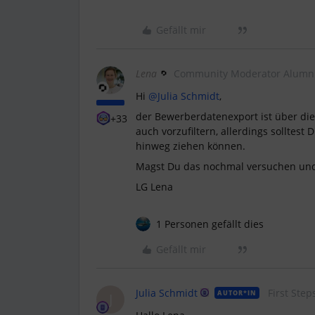
Gefällt mir
Lena
Community Moderator Alumn
Hi
@Julia Schmidt
,
der Bewerberdatenexport ist über die 
+33
auch vorzufiltern, allerdings solltest
hinweg ziehen können.
Magst Du das nochmal versuchen und 
LG Lena
1 Personen gefällt dies
Gefällt mir
Julia Schmidt
First Step
AUTOR*IN
J