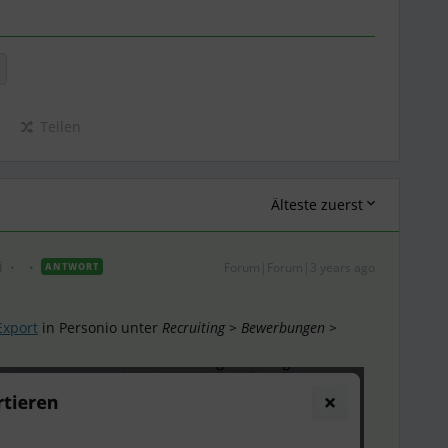
Teilen
Älteste zuerst
i
Forum|Forum|3 years ago
ANTWORT
xport
in Personio unter
Recruiting > Bewerbungen >