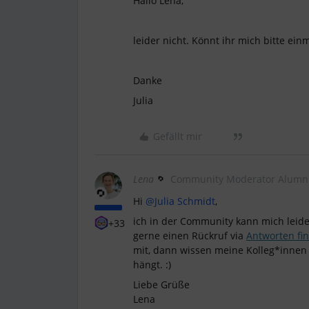
Hallo Lena,
leider nicht. Könnt ihr mich bitte ein
Danke
Julia
Gefällt mir
Lena
Community Moderator Alumn
Hi
@Julia Schmidt
,
ich in der Community kann mich leide
+33
gerne einen Rückruf via
Antworten fi
mit, dann wissen meine Kolleg*innen 
hängt. :)
Liebe Grüße
Lena