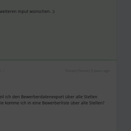
 weiteren Input wünschen. :)
s
Forum|Forum|3 years ago
 weil ich den Bewerberdatenexport über alle Stellen
e komme ich in eine Bewerberliste über alle Stellen?