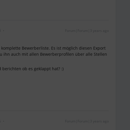
i
Forum|Forum|3 years ago
komplette Bewerberliste. Es ist möglich diesen Export
 Du ihn auch mit allen Bewerberprofilen über alle Stellen
berichten ob es geklappt hat? :)
s
Forum|Forum|3 years ago