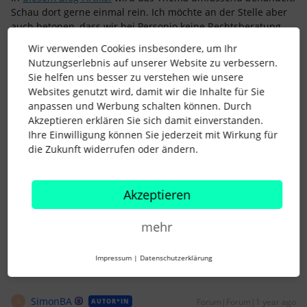
Schau dort gerne einmal rein. Ich möchte an der Stelle aber
auch betonen, dass wir bei Personio keine Rechtsberatung
ersetzen können - im Zweifelsfall solltet ihr das Thema also
Wir verwenden Cookies insbesondere, um Ihr
gegebenenfalls noch einmal mit den entsprechenden Profis
Nutzungserlebnis auf unserer Website zu verbessern.
besprechen.
Sie helfen uns besser zu verstehen wie unsere
Natürlich ist uns die Barrierefreiheit generell auch ein
Websites genutzt wird, damit wir die Inhalte für Sie
wichtiges Anliegen - sollten hier Funktionen fehlen, so
anpassen und Werbung schalten können. Durch
empfehle ich Dir, Dein Feedback direkt in Deinem Personio-
Akzeptieren erklären Sie sich damit einverstanden.
Account über die Funktion
Feedback geben
einzureichen.
Ihre Einwilligung können Sie jederzeit mit Wirkung für
Das Feedback kommt dadurch direkt bei den entsprechenden
die Zukunft widerrufen oder ändern.
Produktteams an.
Liebe Grüße
Akzeptieren
1 Personen gefällt dies
mehr
Impressum
|
Datenschutzerklärung
SimonBA
Forum|Forum|1 year ago
AUTOR*IN
S