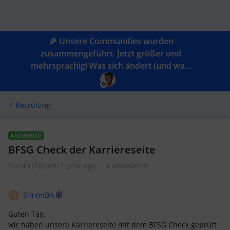
🎉 Unsere Communities wurden
zusammengeführt. Jetzt größer und
mehrsprachig! Was sich ändert (und wa...
Recruiting
ANSWERED
BFSG Check der Karriereseite
Forum|Forum|1 year ago
4 Antworten
SimonBA
S
Guten Tag,
wir haben unsere Karriereseite mit dem BFSG Check geprüft