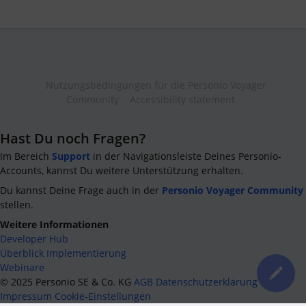
Nutzungsbedingungen für die Personio Voyager
Community
Accessibility statement
Hast Du noch Fragen?
Im Bereich
Support
in der Navigationsleiste Deines Personio-
Accounts, kannst Du weitere Unterstützung erhalten.
Du kannst Deine Frage auch in der
Personio Voyager Community
stellen.
Weitere Informationen
Developer Hub
Überblick Implementierung
Webinare
©
2025
Personio SE & Co. KG
AGB
Datenschutzerklärung
Impressum
Cookie-Einstellungen