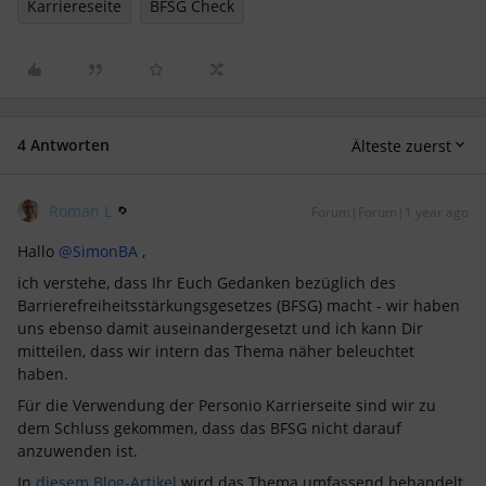
Karriereseite
BFSG Check
4 Antworten
Älteste zuerst
Roman L
Forum|Forum|1 year ago
Hallo ​
@SimonBA
,
ich verstehe, dass Ihr Euch Gedanken bezüglich des
Barrierefreiheitsstärkungsgesetzes (BFSG) macht - wir haben
uns ebenso damit auseinandergesetzt und ich kann Dir
mitteilen, dass wir intern das Thema näher beleuchtet
haben.
Für die Verwendung der Personio Karrierseite sind wir zu
dem Schluss gekommen, dass das BFSG nicht darauf
anzuwenden ist.
In
diesem Blog-Artikel
wird das Thema umfassend behandelt.