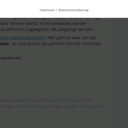
Impressum
|
Datenschutzerklärung
h die Signatur einzufügen, müssen diese in der sog.
ilder können hierfür nicht verwendet werden -
ine öffentlich zugängliche URL eingefügt werden.
esem Helpcenter Artikel
. Hier geht es zwar um das
seite
- es sind jedoch die gleichen Schritte innerhalb
 markieren!
"Beste Antwort", so erhalten alle ihre Punkte für's
 Tags und Betreff von Anfragen ändern, um diese für