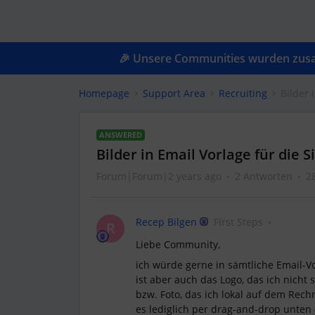
🎉 Unsere Communities wurden zusam
Homepage
Support Area
Recruiting
Bilder 
ANSWERED
Bilder in Email Vorlage für die 
Forum|Forum|2 years ago
2 Antworten
2
Recep Bilgen
First Steps
R
Liebe Community,
ich würde gerne in sämtliche Email-V
ist aber auch das Logo, das ich nicht 
bzw. Foto, das ich lokal auf dem Rechn
es lediglich per drag-and-drop unten