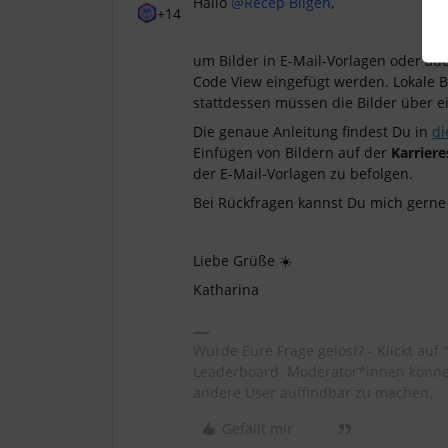
Hallo
@Recep Bilgen
,
+14
um Bilder in E-Mail-Vorlagen oder auc
Code View eingefügt werden. Lokale B
stattdessen müssen die Bilder über e
Die genaue Anleitung findest Du in
di
Einfügen von Bildern auf der
Karriere
der E-Mail-Vorlagen zu befolgen.
Bei Rückfragen kannst Du mich gerne
Liebe Grüße ☀️
Katharina
Wurde Eure Frage gelöst? - Klickt auf 
Leaderboard. Moderator*innen können
andere User auffindbar zu machen.
Gefällt mir