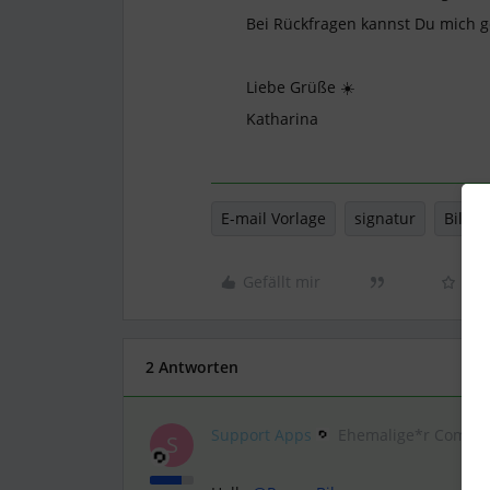
Bei Rückfragen kannst Du mich g
Liebe Grüße ☀️
Katharina
E-mail Vorlage
signatur
Bilder
Gefällt mir
2 Antworten
Support Apps
Ehemalige*r Commun
S