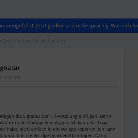
mengeführt. Jetzt größer und mehrsprachig! Was sich änd
in Email Vorlage für die Signatur
Signatur
87 Aufrufe
orlagen die Signatur der HR-Abteilung einfügen. Darin
schaffe, in die Vorlage einzufügen. Ich kann das Logo
er habe, nicht einfach in die Vorlage kopieren. Ich kann
 (da, wo man die Vorlage bearbeitet) einfügen. Dann