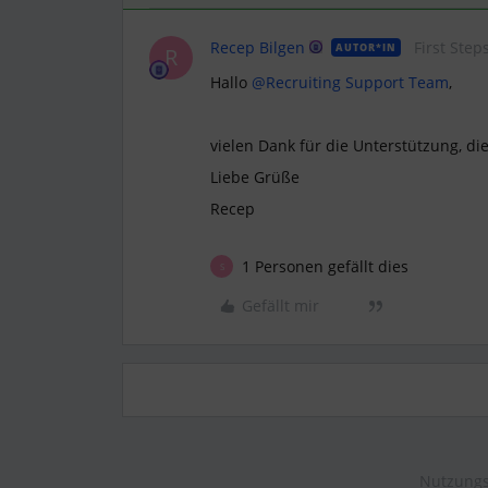
Recep Bilgen
First Step
AUTOR*IN
R
Hallo
@Recruiting Support Team
,
vielen Dank für die Unterstützung, di
Liebe Grüße
Recep
1 Personen gefällt dies
S
Gefällt mir
Nutzungs